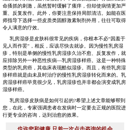
命搔抓的刺激，虽然暂时缓解了瘙痒，但却使病情更加严
重、反复发作。此外，你要注意保持局部清洁。如能在医
师指导下选择一些皮质类固醇激素制剂外用，往往可取得
令人满意的疗效。
乳房湿疹是皮肤科很常见的疾病，你根本不必“因羞于
见人而作罢”，相反，应该尽快去就诊。因为慢性乳房湿
疹，特别是单侧的慢性乳房湿疹久治不愈、反复发作，就
应排除另外一种恶性疾病—乳房湿疹样癌。这是一种特殊
类型的乳房癌，其临床表现酷似湿疹。而且，有些乳房湿
疹样癌就是由未及时治疗的慢性乳房湿疹转化而来的。乳
房湿疹样癌毕竟很少见，乳房湿疹也并非都会演变成乳房
湿疹样癌。
乳房湿疹皮肤病是如何引起的?希望上述文章能够帮到
您，在此，专家强调患者在发病时一定要去正规的医院进
行更专业的咨询，达到治愈的效果。
也许您和健康 只差一次点击咨询的机会