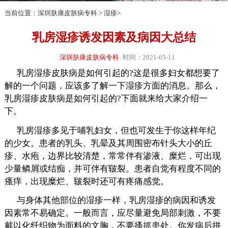
当前位置：
深圳肤康皮肤病专科
>
湿疹
>
乳房湿疹诱发因素及病因大总结
深圳肤康皮肤病专科
时间：2021-05-11
乳房湿疹皮肤病是如何引起的?这是很多妇女都想要了
解的一个问题，应该多了解一下湿疹方面的消息。那么，
乳房湿疹皮肤病是如何引起的?下面就来给大家介绍一
下。
乳房湿疹多见于哺乳妇女，但也可发生于你这样年纪
的少女。患者的乳头、乳晕及其周围密布针头大小的丘
疹、水疱，边界比较清楚，常常伴有渗液、糜烂，可出现
少量鳞屑或结痴，并可伴有皲裂。患者自觉有程度不同的
瘙痒，出现糜烂、皲裂时还可有疼痛感觉。
与身体其他部位的湿疹一样，乳房湿疹的病因和诱发
因素常不易确定。一般而言，应尽量避免局部刺激，不要
戴以化纤织物为面料的文胸，不要搔抓患处。你发病后拼