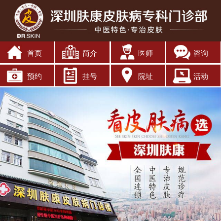
首页
简介
医师
咨询
预约
挂号
院址
活动