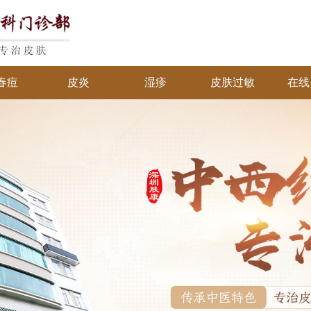
春痘
皮炎
湿疹
皮肤过敏
在线