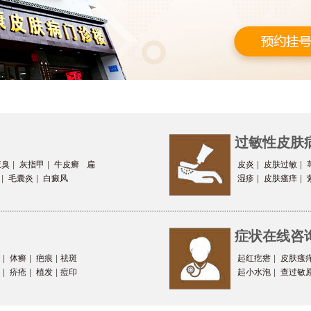
过敏性皮肤
腋臭
|
灰指甲
|
牛皮癣
扁
皮炎
|
皮肤过敏
|
|
毛囊炎
|
白癜风
湿疹
|
皮肤瘙痒
|
症状在线咨
|
体癣
|
疤痕
|
祛斑
起红疙瘩
|
皮肤瘙
|
疥疮
|
植发
|
痘印
起小水泡
|
查过敏