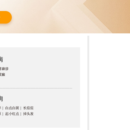
病
荨麻疹
紫癜
询
痒
|
白点白斑
|
长痘痘
原
|
起小红点
|
掉头发