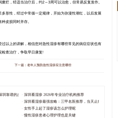
润糜烂，经适当治疗后，约2～3周可以治愈，但常易反复发作。
呈多形性，经过中常循一定规律，开始为弥漫性潮红，以后发展
数种皮损同时并存。
经过以上的讲解，相信您对急性湿疹有哪些常见的病症症状也有
院检查治疗，争取早日康复!
下一篇：
老年人预防急性湿疹应注意哪些
年深圳靠谱的皮肤科就医指南请收好
·
深圳看湿疹 2026年专业治疗机构推荐
·
深圳看湿疹最强攻略：三甲名医推荐，当天止痒，7天见
·
女性手上起了湿疹该怎么护理呢
·
慢性湿疹患者心理护理也是关键