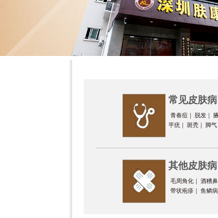
常见皮肤病
青春痘
|
脱发
|
平疣
|
斑秃
|
脚气
其他皮肤病
毛周角化
|
酒糟鼻
带状疱疹
|
鱼鳞病