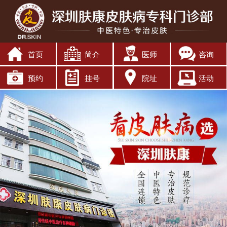
首页
简介
医师
咨询
预约
挂号
院址
活动