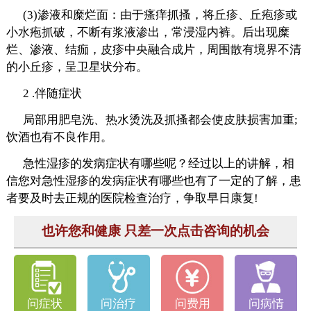
(3)渗液和糜烂面：由于瘙痒抓搔，将丘疹、丘疱疹或
小水疱抓破，不断有浆液渗出，常浸湿内裤。后出现糜
烂、渗液、结痂，皮疹中央融合成片，周围散有境界不清
的小丘疹，呈卫星状分布。
2 .伴随症状
局部用肥皂洗、热水烫洗及抓搔都会使皮肤损害加重;
饮酒也有不良作用。
急性湿疹的发病症状有哪些呢？经过以上的讲解，相
信您对急性湿疹的发病症状有哪些也有了一定的了解，患
者要及时去正规的医院检查治疗，争取早日康复!
也许您和健康 只差一次点击咨询的机会
问症状
问治疗
问费用
问病情