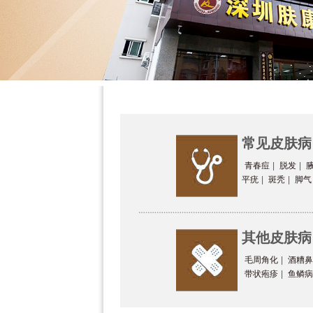
常见皮肤病
青春痘
|
脱发
|
平疣
|
斑秃
|
脚气
其他皮肤病
毛周角化
|
酒糟鼻
带状疱疹
|
鱼鳞病