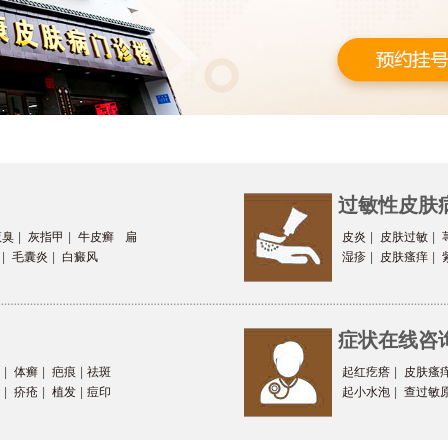
过敏性皮肤
腋臭
|
灰指甲
|
牛皮癣
扁
皮炎
|
皮肤过敏
|
|
毛囊炎
|
白癜风
湿疹
|
皮肤瘙痒
|
症状在线咨
|
体癣
|
疤痕
|
祛斑
起红疙瘩
|
皮肤瘙
|
疥疮
|
植发
|
痘印
起小水泡
|
查过敏