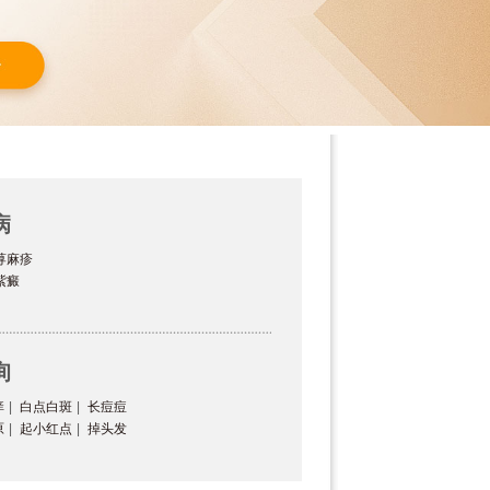
病
荨麻疹
紫癜
询
痒
|
白点白斑
|
长痘痘
原
|
起小红点
|
掉头发