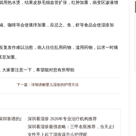
受就用热水烫，结果皮肤毛细血管扩张，红肿加重，病变区渗液增
辣椒、咖啡等会使瘙痒加重，应忌之。鱼，虾等食品会使湿疹加
易反复发作难以治愈，病人往往乱用药物，滥用药物，以求一时痛
甚至加重。
，大家要注意一下，希望能对您有所帮助
下一篇：
详细讲解婴儿湿疹的护理方法
年深圳靠谱的皮肤科就医指南请收好
·
深圳看湿疹 2026年专业治疗机构推荐
·
深圳看湿疹最强攻略：三甲名医推荐，当天止痒，7天见
·
女性手上起了湿疹该怎么护理呢