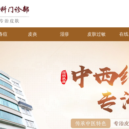
春痘
皮炎
湿疹
皮肤过敏
在线