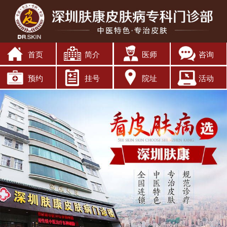
首页
简介
医师
咨询
预约
挂号
院址
活动