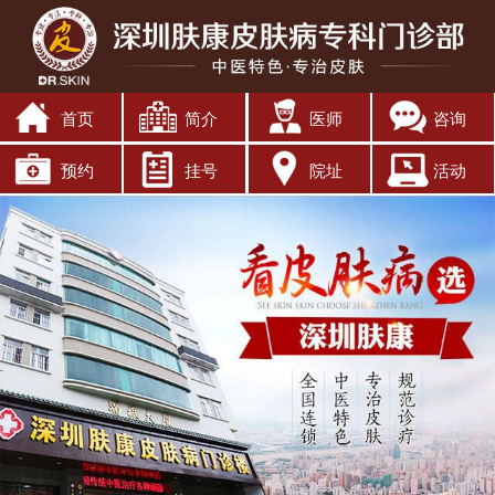
首页
简介
医师
咨询
预约
挂号
院址
活动