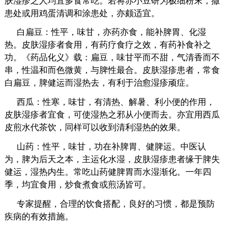
肤湿疹之人均宜多食常吃。若将赤小豆研为极细粉末，撒
患处或用鸡蛋清调和涂患处，亦颇适宜。
白扁豆：性平，味甘，亦药亦食，能补脾胃、化湿
热。皮肤湿疹者食用，有药疗食疗之效，有药补食补之
功。《药品化义》载：扁豆，味甘平而不甜，气清香而不
串，性温和而色微黄，与脾性最合。皮肤湿疹患者，常食
白扁豆，脾健运而湿热去，有利于治愈湿疹顽症。
西瓜：性寒，味甘，有清热、解暑、利小便的作用，
皮肤湿疹者宜食，可使湿热之邪从小便而去。亦宜用西瓜
皮煎水代茶饮，同样可以收到清利湿热的效果。
山药：性平，味甘，功在补脾胃、健脾运。中医认
为，脾为后天之本，主运化水湿，皮肤湿疹患者缘于脾失
健运，湿热内生。常吃山药健脾胃而水湿渐化。一年四
季，均宜食用，炒食煮食或煎汤皆可。
专家提醒，合理的饮食搭配，良好的习惯，都是预防
疾病的有效措施。