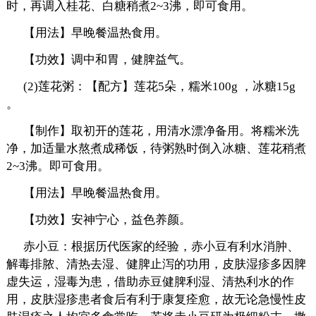
时，再调入桂花、白糖稍煮2~3沸，即可食用。
【用法】早晚餐温热食用。
【功效】调中和胃，健脾益气。
(2)莲花粥：【配方】莲花5朵，糯米100g ，冰糖15g
。
【制作】取初开的莲花，用清水漂净备用。将糯米洗
净，加适量水熬煮成稀饭，待粥熟时倒入冰糖、莲花稍煮
2~3沸。即可食用。
【用法】早晚餐温热食用。
【功效】安神宁心，益色养颜。
赤小豆：根据历代医家的经验，赤小豆有利水消肿、
解毒排脓、清热去湿、健脾止泻的功用，皮肤湿疹多因脾
虚失运，湿毒为患，借助赤豆健脾利湿、清热利水的作
用，皮肤湿疹患者食后有利于康复痊愈，故无论急慢性皮