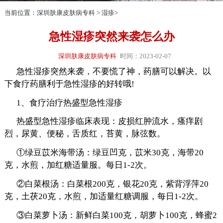
当前位置：
深圳肤康皮肤病专科
>
湿疹
>
急性湿疹突然来袭怎么办
深圳肤康皮肤病专科
时间：2023-02-07
急性湿疹突然来袭，不要慌了神，药膳可以解决。以
下食疗药膳利于急性湿疹的好转哦!
1、食疗治疗热盛型急性湿疹
热盛型急性湿疹临床表现：皮损红肿流水，瘙痒剧
烈，尿黄、便秘，舌质红，苔黄，脉弦数。
①绿豆苡米海带汤：绿豆凹克，苡米30克，海带20
克，水煎，加红糖适量服。每日1-2次。
②白菜根汤：白菜根200克，银花20克，紫背浮萍20
克，土茯20克，水煎，加适量红糖调服，每日1-2次。
③白菜萝卜汤：新鲜白菜100克，胡萝卜100克，蜂蜜2