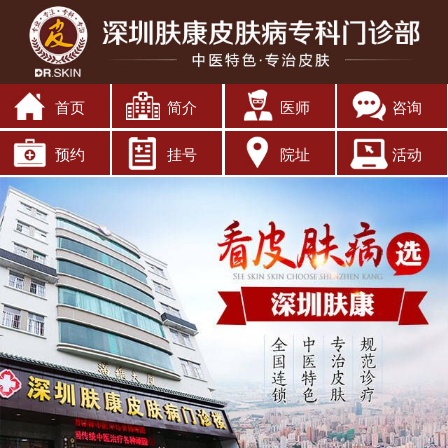
首页
简介
医师
咨询
预约
挂号
院址
活动