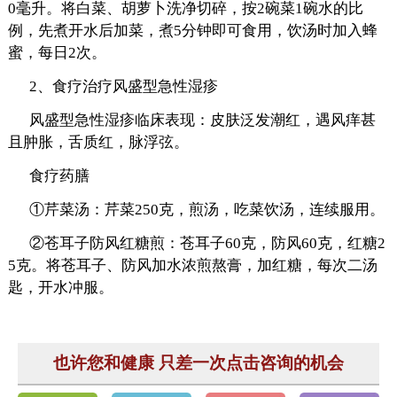
0毫升。将白菜、胡萝卜洗净切碎，按2碗菜1碗水的比
例，先煮开水后加菜，煮5分钟即可食用，饮汤时加入蜂
蜜，每日2次。
2、食疗治疗风盛型急性湿疹
风盛型急性湿疹临床表现：皮肤泛发潮红，遇风痒甚
且肿胀，舌质红，脉浮弦。
食疗药膳
①芹菜汤：芹菜250克，煎汤，吃菜饮汤，连续服用。
②苍耳子防风红糖煎：苍耳子60克，防风60克，红糖2
5克。将苍耳子、防风加水浓煎熬膏，加红糖，每次二汤
匙，开水冲服。
也许您和健康 只差一次点击咨询的机会