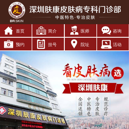
首页
简介
医师
咨询
预约
挂号
院址
活动