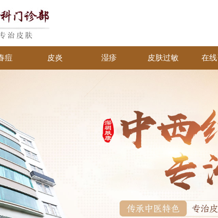
春痘
皮炎
湿疹
皮肤过敏
在线