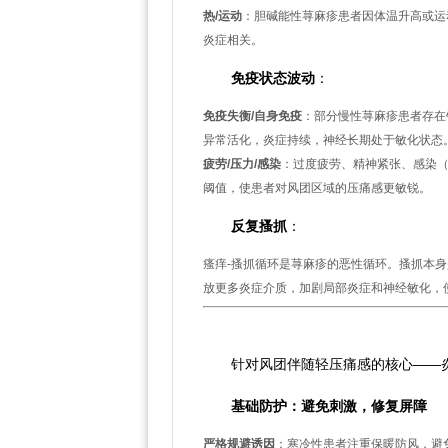
热/运动
：胆碱能性荨麻疹患者因体温升高或运
炎症相关。
免疫状态波动
：
免疫失衡/自身免疫
：部分慢性荨麻疹患者存在
异常活化，炎症持续，神经长期处于敏化状态
疲劳/压力/感染
：过度疲劳、精神紧张、感染（
阈值，使患者对风团区域的压痛感更敏锐。
反复搔抓
：
瘙痒-搔抓循环是荨麻疹的恶性循环。搔抓本
放更多炎症介质，加剧局部炎症和神经敏化，
四、管理策略：针对敏感性与
针对风团伴随轻压痛感的核心——
基础防护：避免刺激，修复屏障
严格规避诱因
：寒冷性患者注重保暖防风，避