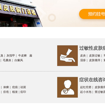
过敏性皮肤
腋臭
|
灰指甲
|
牛皮癣
扁
皮炎
|
皮肤过敏
|
|
毛囊炎
|
白癜风
湿疹
|
皮肤瘙痒
|
症状在线咨
|
体癣
|
疤痕
|
祛斑
起红疙瘩
|
皮肤瘙
|
疥疮
|
植发
|
痘印
起小水泡
|
查过敏