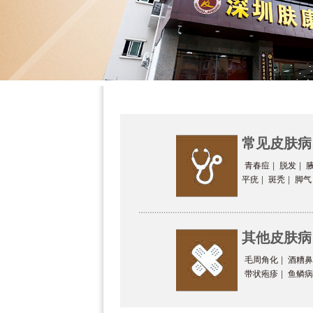
常见皮肤病
青春痘
|
脱发
|
平疣
|
斑秃
|
脚气
其他皮肤病
毛周角化
|
酒糟鼻
带状疱疹
|
鱼鳞病