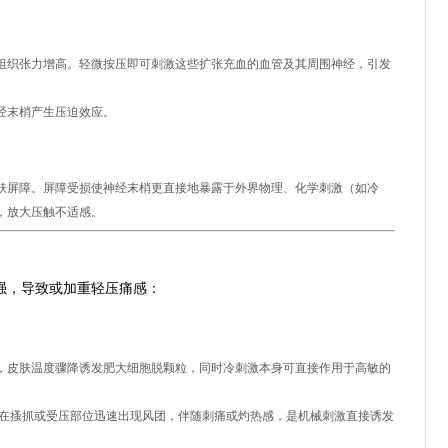
组织张力增高。轻微按压即可刺激这些扩张充血的血管及其周围神经，引发
经末梢产生压迫效应。
肤屏障。屏障受损使神经末梢更直接地暴露于外界物理、化学刺激（如冷
，放大压触不适感。
因素
强，导致或加重轻压痛感：
，皮肤温度骤降诱发肥大细胞脱颗粒，同时冷刺激本身可直接作用于高敏的
在搔抓或受压部位迅速出现风团，伴随刺痛或灼热感，是机械刺激直接诱发