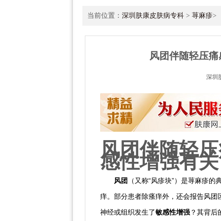
当前位置：
深圳肤康皮肤病专科
>
荨麻疹
>
风团伴随轻压痛
深圳
风团伴随轻压
感性增强有关
风团
（又称“风疹块”）是荨麻疹
痒。部分患者除瘙痒外，还会报告风团
神经或组织发生了
敏感性增强
？其背后