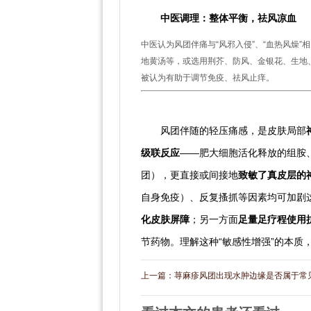
中医调理：整体平衡，祛风凉血
中医认为风团伴痛与“风邪入侵”、“血热风燥”
地黄汤等，或选用荆芥、防风、金银花、生地
被认为有助于调节免疫、祛风止痒。
五、结语
风团伴随的轻压痛感，是皮肤局部
级联反应
——肥大细胞活化释放的组胺
团），更直接或间接地
致敏了真皮层的
自身免疫）、反复搔抓等因素均可加剧
化皮肤屏障
；另一方面
足量足疗程使用
节药物。理解这种“敏感性增强”的本
上一篇：
荨麻疹风团出现水肿边缘是否属于常