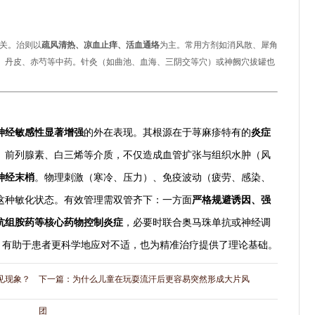
相关。治则以
疏风清热、凉血止痒、活血通络
为主。常用方剂如消风散、犀角
、丹皮、赤芍等中药。针灸（如曲池、血海、三阴交等穴）或神阙穴拔罐也
神经敏感性显著增强
的外在表现。其根源在于荨麻疹特有的
炎症
、前列腺素、白三烯等介质，不仅造成血管扩张与组织水肿（风
神经末梢
。物理刺激（寒冷、压力）、免疫波动（疲劳、感染、
这种敏化状态。有效管理需双管齐下：一方面
严格规避诱因、强
抗组胺药等核心药物控制炎症
，必要时联合奥马珠单抗或神经调
质，有助于患者更科学地应对不适，也为精准治疗提供了理论基础。
见现象？
下一篇：
为什么儿童在玩耍流汗后更容易突然形成大片风
团