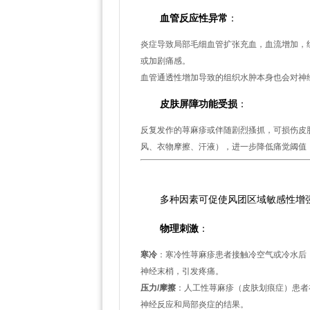
血管反应性异常
：
炎症导致局部毛细血管扩张充血，血流增加，
或加剧痛感。
血管通透性增加导致的组织水肿本身也会对神
皮肤屏障功能受损
：
反复发作的荨麻疹或伴随剧烈搔抓，可损伤皮
风、衣物摩擦、汗液），进一步降低痛觉阈值
三、诱发或加剧敏感性的关键
多种因素可促使风团区域敏感性增
物理刺激
：
寒冷
：寒冷性荨麻疹患者接触冷空气或冷水后
神经末梢，引发疼痛。
压力/摩擦
：人工性荨麻疹（皮肤划痕症）患者
神经反应和局部炎症的结果。