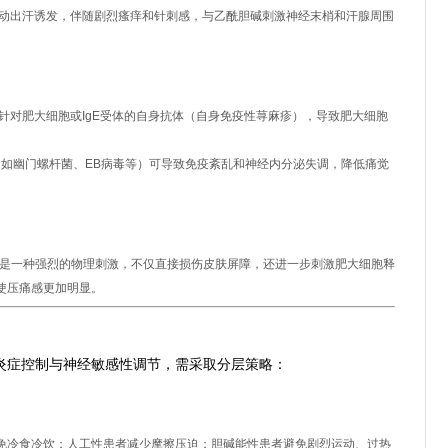
动出汗诱发，伴随剧烈瘙痒和针刺感，与乙酰胆碱刺激神经末梢和汗腺周围
针对肥大细胞或IgE受体的自身抗体（自身免疫性荨麻疹），导致肥大细胞
。
如幽门螺杆菌、EB病毒等）可导致免疫紊乱和神经内分泌失调，降低痛觉
身是一种强烈的物理刺激，不仅直接损伤皮肤屏障，还进一步刺激肥大细胞释
使压痛感更加明显。
痛感的综合干预
炎症控制与神经敏感性调节，需采取分层策略：
免冷食冷饮；人工性患者减少摩擦压迫；胆碱能性患者避免剧烈运动、过热