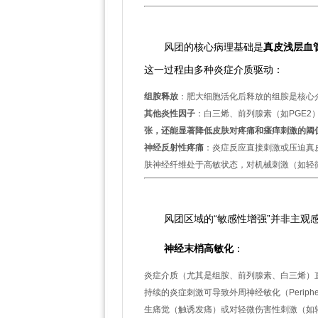
一、风团形成与痛感的核心机
风团的核心病理基础是
真皮浅层血
这一过程由多种炎症介质驱动：
组胺释放
：肥大细胞活化后释放的组胺是核心
其他炎性因子
：白三烯、前列腺素（如PGE
张，还能显著降低皮肤对疼痛和瘙痒刺激的阈
神经反射性疼痛
：炎症反应直接刺激或压迫真
肤神经纤维处于高敏状态，对机械刺激（如轻
二、皮肤局部敏感性增强的关
风团区域的“敏感性增强”并非主观
神经末梢高敏化
：
炎症介质（尤其是组胺、前列腺素、白三烯）
持续的炎症刺激可导致外周神经敏化（Peripher
生痛觉（触诱发痛）或对轻微伤害性刺激（如