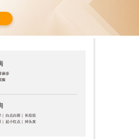
病
荨麻疹
紫癜
询
痒
|
白点白斑
|
长痘痘
原
|
起小红点
|
掉头发