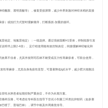
神经酰胺、透明质酸等），修复受损屏障，减少外界刺激对神经末梢的直接
麻疹）或拍打方式暂时缓解瘙痒，打断搔抓-加重的循环。
氯雷他定、地氯雷他定）：一线选择。通过强效阻断H1受体，抑制组胺引发
说明书上限2-4倍）、足疗程使用能有效控制炎症，间接缓解神经敏化和
药效果不佳者，尤其伴发阿司匹林不耐受或压力性荨麻疹者，可联合使用，
自发性荨麻疹，尤其自身免疫性亚型，可显著降低IgE水平，减少肥大细胞活
血管性水肿患者短期控制严重炎症，不作为长期方案。
经痛样压痛，可考虑在专科医生指导下尝试小剂量三环类抗抑郁药（如多塞
加巴喷丁、普瑞巴林），调节中枢及外周痛觉传导。