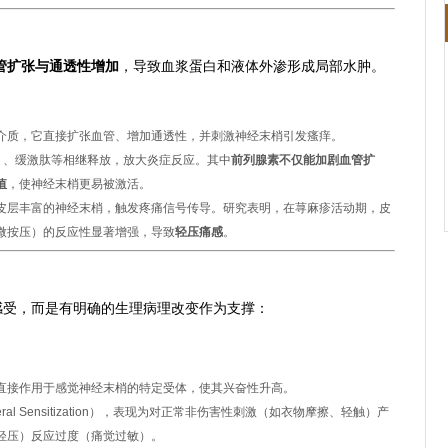
制：炎症级联与神经敏感化
管扩张与通透性增加
，导致血浆蛋白和液体外渗形成局部水肿。
介质，它直接扩张血管、增加通透性，并刺激神经末梢引发瘙痒。
2）、缓激肽等相继释放，放大炎症反应。其中
前列腺素不仅能加剧血管扩
值
，使神经末梢更易被激活。
皮层丰富的神经末梢，触发疼痛信号传导。研究表明，在荨麻疹活动期，皮
微按压）的反应性显著增强，导致
轻压痛感
。
键证据与表现
感受，而是有明确的生理病理改变作为支撑：
直接作用于感觉神经末梢的特定受体，使其兴奋性升高。
al Sensitization），表现为对正常非伤害性刺激（如衣物摩擦、轻触）产
轻压）反应过度（痛觉过敏）。