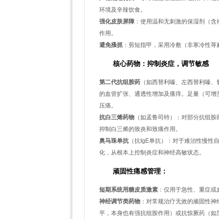
环境及辛辣饮食。
强化皮肤屏障
：使用温和无刺激的保湿剂（含
作用。
避免搔抓
：剪短指甲，采用冷敷（非寒冷性荨
核心药物：抑制炎症，调节敏感
第二代抗组胺药
（如西替利嗪、左西替利嗪、
的血管扩张、通透性增加及瘙痒。足量（可增至
压痛。
抗白三烯药物
（如孟鲁司特）：对部分抗组胺
抑制白三烯的致炎和致痛作用。
奥马珠单抗
（抗IgE单抗）：对于难治性慢性
化，从根本上控制炎症和神经高敏状态。
顽固性痛感管理：
短期系统用糖皮质激素
：仅用于急性、重症或
神经调节类药物
：对常规治疗无效的顽固性神
平，本身也有强抗组胺作用）或抗惊厥药（如