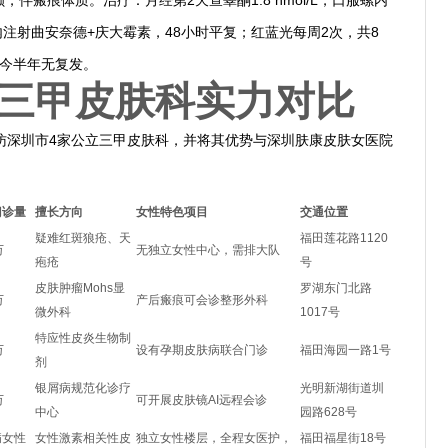
，伴瘢痕体质。治疗：月经第2天查睾酮1.8 nmol/L，口服螺内
id；病灶内注射曲安奈德+庆大霉素，48小时平复；红蓝光每周2次，共8
至今半年无复发。
三甲皮肤科实力对比
访深圳市4家公立三甲皮肤科，并将其优势与深圳肤康皮肤女医院
门诊量
擅长方向
女性特色项目
交通位置
疑难红斑狼疮、天
福田莲花路1120
万
无独立女性中心，需排大队
疱疮
号
皮肤肿瘤Mohs显
罗湖东门北路
万
产后瘢痕可会诊整形外科
微外科
1017号
特应性皮炎生物制
万
设有孕期皮肤病联合门诊
福田海园一路1号
剂
银屑病规范化诊疗
光明新湖街道圳
万
可开展皮肤镜AI远程会诊
中心
园路628号
病女性
女性激素相关性皮
独立女性楼层，全程女医护，
福田福星街18号