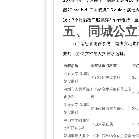
19岁陈同学，月经前下颌结节囊肿20+颗
酯20 mg bid+二甲双胍0.5 g t
次；3个月后改口服肌醇2 g qd维持，
五、同城公立
为了给患者更多参考，笔者实地走
并列，方便女性朋友按需求选择。
医院名称
国家级重点科室
年
北京大学深圳医
国家临床重点专科
36
院皮肤科
深圳市人民医院
广东省高水平临床重点专
33
皮肤科
科
香港大学深圳医
港澳药械通试点单位
28
院皮肤科
中山大学附属第
中山大学直属
22
七医院皮肤科
深圳肤康皮肤女
中国中西医结合皮肤分会
专