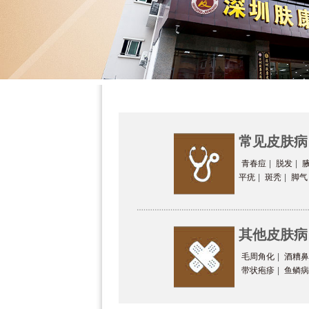
常见皮肤病
青春痘
|
脱发
|
平疣
|
斑秃
|
脚气
其他皮肤病
毛周角化
|
酒糟鼻
带状疱疹
|
鱼鳞病