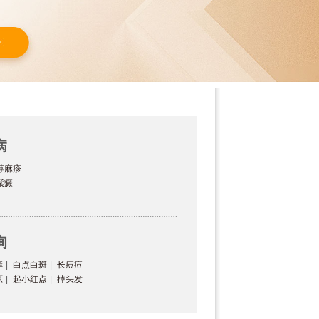
病
荨麻疹
紫癜
询
痒
|
白点白斑
|
长痘痘
原
|
起小红点
|
掉头发