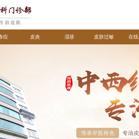
春痘
皮炎
湿疹
皮肤过敏
在线