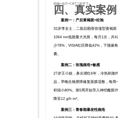
药物+光疗+CBT三管齐下。
四、真实案例
案例一：产后黄褐斑+松弛
32岁李女士，二胎后颧骨弥漫型黄褐斑，
1064 nm低能量大光斑，每月1次，
少78%，VISIA红区降低42%，下颌
囊。
案例二：玫瑰痤疮+敏感
27岁王小姐，鼻尖潮红6年，冷热刺
品，早晚生物屏障修复面膜湿敷，每周一次D
积缩小80%。第5周开始导入神经酰胺3%+胆
降至12 g/h·m²。
案例三：青春期暴发性痤疮