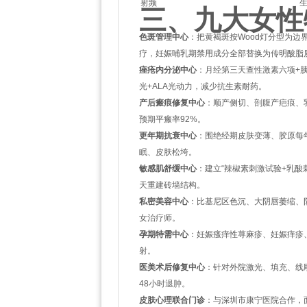
射频
三、九大女性
色斑管理中心
：把黄褐斑按Wood灯分型为
疗，妊娠哺乳期禁用成分全部替换为传明酸脂
痤疮内分泌中心
：月经第三天查性激素六项+
光+ALA光动力，减少抗生素耐药。
产后瘢痕修复中心
：顺产侧切、剖腹产疤痕、乳
预期平瘢率92%。
更年期抗衰中心
：围绝经期皮肤变薄、胶原每
眠、皮肤松垮。
敏感肌舒缓中心
：建立“辣椒素刺激试验+乳酸刺
天重建砖墙结构。
私密美容中心
：比基尼区色沉、大阴唇萎缩、
女治疗师。
孕期特需中心
：妊娠瘙痒性荨麻疹、妊娠痒疹、
射。
医美术后修复中心
：针对外院激光、填充、线雕
48小时退肿。
皮肤心理联合门诊
：与深圳市康宁医院合作，面