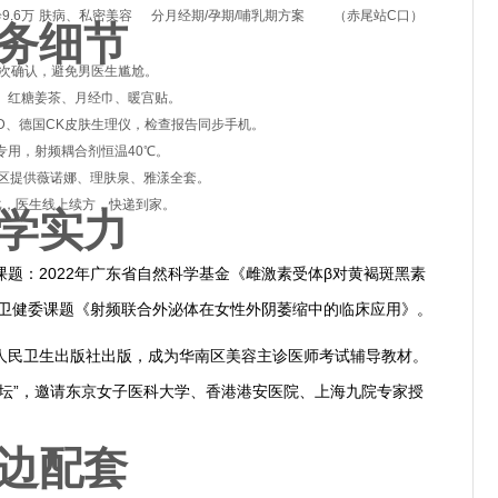
9.6万
肤病、私密美容
分月经期/孕期/哺乳期方案
（赤尾站C口）
务细节
二次确认，避免男医生尴尬。
、红糖姜茶、月经巾、暖宫贴。
ctra 3D、德国CK皮肤生理仪，检查报告同步手机。
专用，射频耦合剂恒温40℃。
妆区提供薇诺娜、理肤泉、雅漾全套。
对比，医生线上续方，快递到家。
学实力
题：2022年广东省自然科学基金《雌激素受体β对黄褐斑黑素
市卫健委课题《射频联合外泌体在女性外阴萎缩中的临床应用》。
人民卫生出版社出版，成为华南区美容主诊医师考试辅导教材。
坛”，邀请东京女子医科大学、香港港安医院、上海九院专家授
边配套