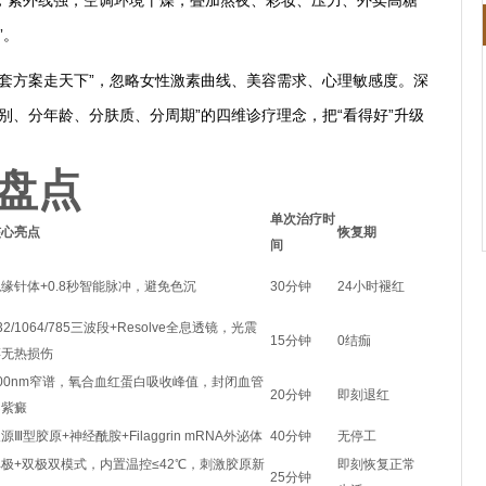
，紫外线强，空调环境干燥，叠加熬夜、彩妆、压力、外卖高糖
”。
一套方案走天下”，忽略女性激素曲线、美容需求、心理敏感度。深
别、分年龄、分肤质、分周期”的四维诊疗理念，把“看得好”升级
盘点
单次治疗时
核心亮点
恢复期
间
缘针体+0.8秒智能脉冲，避免色沉
30分钟
24小时褪红
32/1064/785三波段+Resolve全息透镜，光震
15分钟
0结痂
碎无热损伤
100nm窄谱，氧合血红蛋白吸收峰值，封闭血管
20分钟
即刻退红
不紫癜
源Ⅲ型胶原+神经酰胺+Filaggrin mRNA外泌体
40分钟
无停工
单极+双极双模式，内置温控≤42℃，刺激胶原新
即刻恢复正常
25分钟