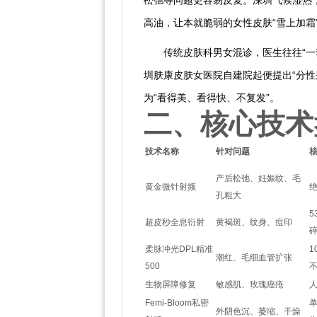
松弛等问题更容易反复。深圳气候湿热
高油，让本就脆弱的女性皮肤“雪上加霜
传统皮肤科男女混诊，医生往往“
圳肤康皮肤女医院自建院起便提出“分性
为“看得美、看得快、不复发”。
二、核心技术
技术名称
针对问题
产后松弛、妊娠纹、毛
黄金微针射频
绝
孔粗大
5
超皮秒全息衍射
黄褐斑、纹身、痘印
柔脉冲光DPL精准
潮红、毛细血管扩张
500
生物屏障修复
敏感肌、玫瑰痤疮
人
Femi-Bloom私密
外阴色沉、萎缩、干燥