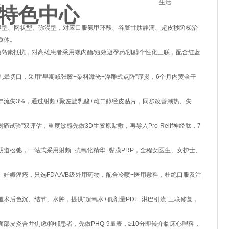
生
生活
特色中心
边界型、网状型、弥漫型，对应口服氨甲环酸、谷胱甘肽静滴、超皮秒阶梯治
质体。
胰岛素抵抗，对高雄患者采用螺内酯/短效避孕药/肌醇个性化三联，配合红蓝
晕切口，采用“早期减张胶+染料激光+浮雕式点阵”序贯，6个月内黄金干
年流失3%，通过射频+聚左旋乳酸+雌二醇经皮贴片，同步改善潮热、失
痛试验”双评估，重度敏感先做3D生胶原贴敷，再导入Pro-Relif神经肽，7
阴道松弛，一站式采用射频+抗氧化精华+黏膜PRP，全程女医生、女护士、
妊娠痤疮，只选FDA A/B级外用药物，配合冷喷+医用敷料，杜绝口服及注
术后色沉、结节、水肿，提供“超氧水+低剂量PDL+淋巴引流”三联修复，
部皮炎合并焦虑/抑郁患者，先做PHQ-9量表，≥10分即转介临床心理科，