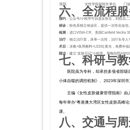
医院
女性学组副组长单位
门诊
六、全流程服
预约
：公众号/小程序可自选女医生，到院后
候诊
：粉色系独立候诊区，提供一次性化妆包
检测
：进口VISIA-CR、美国Canfield Ve
治疗
：独立治疗室，床单一次性，治疗头专人
术后
：冰敷+医用敷料+LED红黄光，免费补
随访
：建立“皮肤日记”小程序，早晚拍照AI
七、科研与教
医院虽为专科，却承担多项省部级课
小体自噬的调控机制》、2023年深圳
主编《女性皮肤健康管理指南》由
每年举办“粤港澳大湾区女性皮肤高峰论
课。
八、交通与周