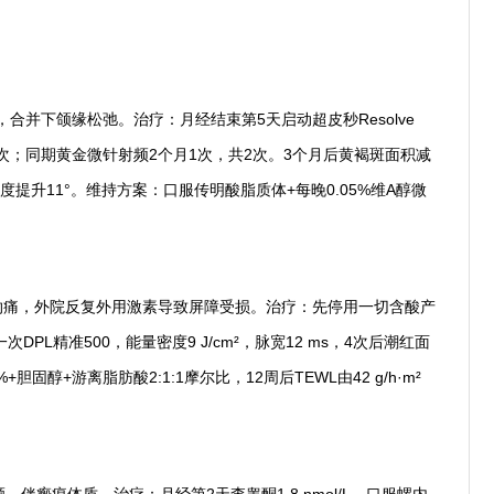
合并下颌缘松弛。治疗：月经结束第5天启动超皮秒Resolve
共4次；同期黄金微针射频2个月1次，共2次。3个月后黄褐斑面积减
缘角度提升11°。维持方案：口服传明酸脂质体+每晚0.05%维A醇微
激灼痛，外院反复外用激素导致屏障受损。治疗：先停用一切含酸产
PL精准500，能量密度9 J/cm²，脉宽12 ms，4次后潮红面
固醇+游离脂肪酸2:1:1摩尔比，12周后TEWL由42 g/h·m²