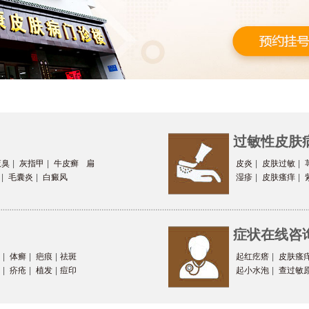
过敏性皮肤
腋臭
|
灰指甲
|
牛皮癣
扁
皮炎
|
皮肤过敏
|
|
毛囊炎
|
白癜风
湿疹
|
皮肤瘙痒
|
症状在线咨
|
体癣
|
疤痕
|
祛斑
起红疙瘩
|
皮肤瘙
|
疥疮
|
植发
|
痘印
起小水泡
|
查过敏