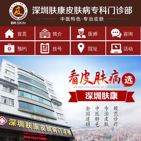
首页
简介
医师
咨询
预约
挂号
院址
活动