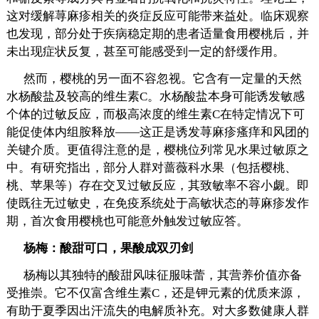
这对缓解荨麻疹相关的炎症反应可能带来益处。临床观察
也发现，部分处于疾病稳定期的患者适量食用樱桃后，并
未出现症状反复，甚至可能感受到一定的舒缓作用。
然而，樱桃的另一面不容忽视。它含有一定量的天然
水杨酸盐及较高的维生素C。水杨酸盐本身可能诱发敏感
个体的过敏反应，而极高浓度的维生素C在特定情况下可
能促使体内组胺释放——这正是诱发荨麻疹瘙痒和风团的
关键介质。更值得注意的是，樱桃位列常见水果过敏原之
中。有研究指出，部分人群对蔷薇科水果（包括樱桃、
桃、苹果等）存在交叉过敏反应，其致敏率不容小觑。即
使既往无过敏史，在免疫系统处于高敏状态的荨麻疹发作
期，首次食用樱桃也可能意外触发过敏应答。
杨梅：酸甜可口，果酸成双刃剑
杨梅以其独特的酸甜风味征服味蕾，其营养价值亦备
受推崇。它不仅富含维生素C，还是钾元素的优质来源，
有助于夏季因出汗流失的电解质补充。对大多数健康人群