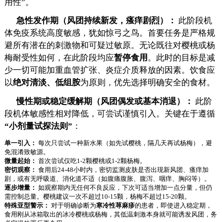
用性”。
急性发作期（风团持续新发，瘙痒剧烈）：
此阶段机
体免疫系统高度敏感，犹如惊弓之鸟。首要任务是严格规
避所有潜在的刺激物和可疑过敏原。无论既往对樱桃或杨
梅耐受性如何，在此阶段均应
暂停食用
。此时的目标是减
少一切可能加重血管扩张、炎症介质释放的因素。饮食应
以
绝对清淡、低组胺
为原则，优先选择明确安全的食材。
慢性期或稳定缓解期（风团偶发或基本消退）：
此阶
段机体敏感性相对降低，可尝试谨慎引入。关键在于遵循
“小剂量试探法则”
：
单一引入：
每次只尝试一种新水果（如先试樱桃，隔几天再试杨梅），避
免混淆致敏源。
微量起始：
首次尝试仅吃1-2颗樱桃或1-2颗杨梅。
密切观察：
食用后24-48小时内，密切监测皮肤是否出现新风团、瘙痒加
剧，或有无呼吸道、消化道不适（如腹痛腹胀、腹泻、咽痒、胸闷等）。
逐步增量：
如观察期内无任何不良反应，下次可适当增加一点分量，但仍
需控制总量。樱桃建议一次不超过10-15颗，杨梅不超过15-20颗。
特殊亚型警示：
对于明确诊断为
寒冷性荨麻疹
的患者，即使进入稳定期，
食用刚从冰箱取出的冰冷樱桃或杨梅，其低温刺激本身就可能诱发风团，务