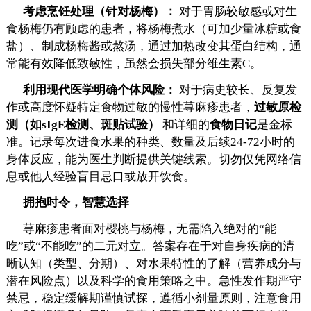
考虑烹饪处理（针对杨梅）：
对于胃肠较敏感或对生
食杨梅仍有顾虑的患者，将杨梅煮水（可加少量冰糖或食
盐）、制成杨梅酱或熬汤，通过加热改变其蛋白结构，通
常能有效降低致敏性，虽然会损失部分维生素C。
利用现代医学明确个体风险：
对于病史较长、反复发
作或高度怀疑特定食物过敏的慢性荨麻疹患者，
过敏原检
测（如sIgE检测、斑贴试验）
和详细的
食物日记
是金标
准。记录每次进食水果的种类、数量及后续24-72小时的
身体反应，能为医生判断提供关键线索。切勿仅凭网络信
息或他人经验盲目忌口或放开饮食。
拥抱时令，智慧选择
荨麻疹患者面对樱桃与杨梅，无需陷入绝对的“能
吃”或“不能吃”的二元对立。答案存在于对自身疾病的清
晰认知（类型、分期）、对水果特性的了解（营养成分与
潜在风险点）以及科学的食用策略之中。急性发作期严守
禁忌，稳定缓解期谨慎试探，遵循小剂量原则，注意食用