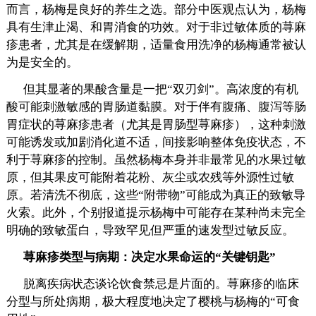
而言，杨梅是良好的养生之选。部分中医观点认为，杨梅
具有生津止渴、和胃消食的功效。对于非过敏体质的荨麻
疹患者，尤其是在缓解期，适量食用洗净的杨梅通常被认
为是安全的。
但其显著的果酸含量是一把“双刃剑”。高浓度的有机
酸可能刺激敏感的胃肠道黏膜。对于伴有腹痛、腹泻等肠
胃症状的荨麻疹患者（尤其是胃肠型荨麻疹），这种刺激
可能诱发或加剧消化道不适，间接影响整体免疫状态，不
利于荨麻疹的控制。虽然杨梅本身并非最常见的水果过敏
原，但其果皮可能附着花粉、灰尘或农残等外源性过敏
原。若清洗不彻底，这些“附带物”可能成为真正的致敏导
火索。此外，个别报道提示杨梅中可能存在某种尚未完全
明确的致敏蛋白，导致罕见但严重的速发型过敏反应。
荨麻疹类型与病期：决定水果命运的“关键钥匙”
脱离疾病状态谈论饮食禁忌是片面的。荨麻疹的临床
分型与所处病期，极大程度地决定了樱桃与杨梅的“可食