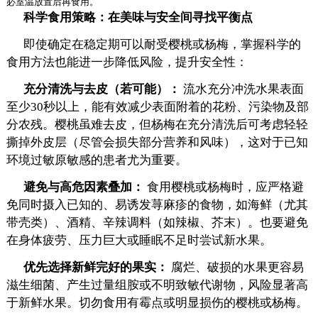
必室温放置后再食用。
科学食用策略：在美味与安全间寻找平衡点
即使确定在稳定期可以耐受樱桃或杨梅，掌握科学的
食用方法也能进一步降低风险，提升安全性：
充分清洗与去皮（若可能）：
流水充分冲洗水果表面
至少30秒以上，能有效减少表面附着的花粉、污染物及部
分农残。樱桃虽难去皮，但杨梅在充分清洗后可考虑轻轻
撕掉外皮层（尽管会损失部分营养和风味），这对于已知
环境过敏原敏感的患者尤为重要。
避免与高危因素叠加：
食用樱桃或杨梅时，应严格避
免同时摄入已知的、易诱发荨麻疹的食物，如海鲜（尤其
带壳类）、酒精、辛辣调料（如辣椒、芥末）。也要避免
在身体疲劳、压力巨大或睡眠不足时尝试新水果。
优先选择新鲜完好的果实：
腐烂、破损的水果更容易
滋生细菌、产生过量组胺或不明致敏代谢物，风险显著高
于新鲜水果。切勿食用有霉点或明显损伤的樱桃或杨梅。