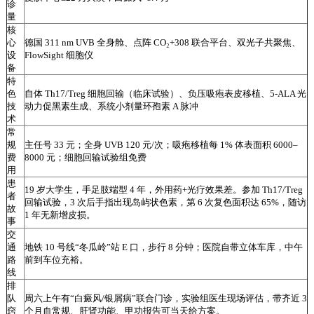
诊
量
核
心
德国 311 nm UVB 全身舱、点阵 CO₂+308 联合平台、双光子共聚焦、
设
FlowSight 细胞仪
备
特
色
自体 Th17/Treg 细胞回输（临床试验）、负压吸疱表皮移植、5-ALA 光
技
动力促黑素生成、系统小剂量环孢素 A 脉冲
术
常
规
主任号 33 元；全身 UVB 120 元/次；吸疱移植每 1% 体表面积 6000–
费
8000 元；细胞回输试验组免费
用
患
19 岁大学生，手足肢端型 4 年，外用药+光疗效果差。参加 Th17/Treg
者
回输试验，3 次后手指出现岛屿状色素，第 6 次复色面积达 65%，随访
故
1 年无新增皮损。
事
交
通
地铁 10 号线“冬瓜岭”站 E 口，步行 8 分钟；医院自带立体车库，中午
路
前到车位充裕。
线
排
队
周六上午有“白癜风/银屑病”联合门诊，实验组医生现场评估，带齐近 3
窍
个月血常规、肝肾功能、甲功报告可当天给方案。