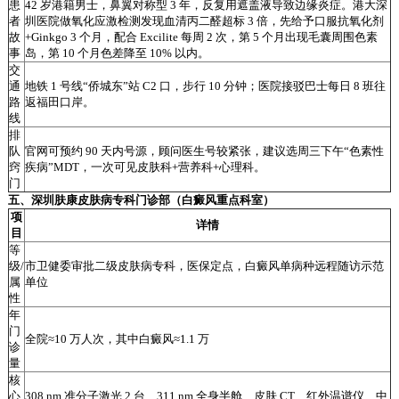
患
42 岁港籍男士，鼻翼对称型 3 年，反复用遮盖液导致边缘炎症。港大深
者
圳医院做氧化应激检测发现血清丙二醛超标 3 倍，先给予口服抗氧化剂
故
+Ginkgo 3 个月，配合 Excilite 每周 2 次，第 5 个月出现毛囊周围色素
事
岛，第 10 个月色差降至 10% 以内。
交
通
地铁 1 号线“侨城东”站 C2 口，步行 10 分钟；医院接驳巴士每日 8 班往
路
返福田口岸。
线
排
队
官网可预约 90 天内号源，顾问医生号较紧张，建议选周三下午“色素性
窍
疾病”MDT，一次可见皮肤科+营养科+心理科。
门
五、深圳肤康皮肤病专科门诊部（白癜风重点科室）
项
详情
目
等
级/
市卫健委审批二级皮肤病专科，医保定点，白癜风单病种远程随访示范
属
单位
性
年
门
全院≈10 万人次，其中白癜风≈1.1 万
诊
量
核
心
308 nm 准分子激光 2 台、311 nm 全身半舱、皮肤 CT、红外温谱仪、中