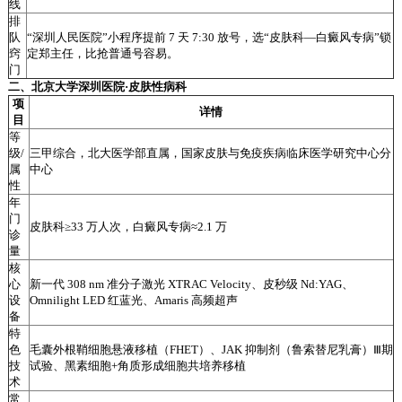
线
排
队
“深圳人民医院”小程序提前 7 天 7:30 放号，选“皮肤科—白癜风专病”锁
窍
定郑主任，比抢普通号容易。
门
二、北京大学深圳医院·皮肤性病科
项
详情
目
等
级/
三甲综合，北大医学部直属，国家皮肤与免疫疾病临床医学研究中心分
属
中心
性
年
门
皮肤科≥33 万人次，白癜风专病≈2.1 万
诊
量
核
心
新一代 308 nm 准分子激光 XTRAC Velocity、皮秒级 Nd:YAG、
设
Omnilight LED 红蓝光、Amaris 高频超声
备
特
色
毛囊外根鞘细胞悬液移植（FHET）、JAK 抑制剂（鲁索替尼乳膏）Ⅲ期
技
试验、黑素细胞+角质形成细胞共培养移植
术
常