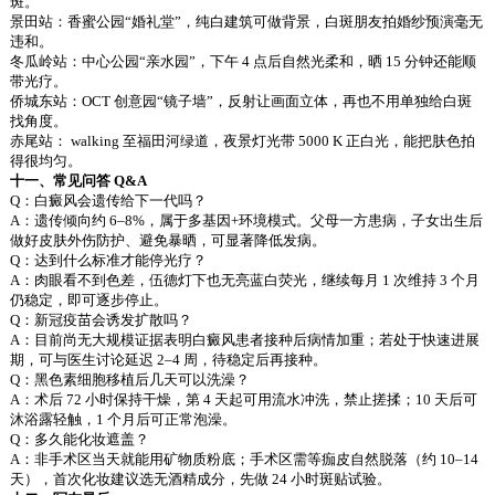
斑。
景田站：香蜜公园“婚礼堂”，纯白建筑可做背景，白斑朋友拍婚纱预演毫无
违和。
冬瓜岭站：中心公园“亲水园”，下午 4 点后自然光柔和，晒 15 分钟还能顺
带光疗。
侨城东站：OCT 创意园“镜子墙”，反射让画面立体，再也不用单独给白斑
找角度。
赤尾站： walking 至福田河绿道，夜景灯光带 5000 K 正白光，能把肤色拍
得很均匀。
十一、常见问答 Q&A
Q：白癜风会遗传给下一代吗？
A：遗传倾向约 6–8%，属于多基因+环境模式。父母一方患病，子女出生后
做好皮肤外伤防护、避免暴晒，可显著降低发病。
Q：达到什么标准才能停光疗？
A：肉眼看不到色差，伍德灯下也无亮蓝白荧光，继续每月 1 次维持 3 个月
仍稳定，即可逐步停止。
Q：新冠疫苗会诱发扩散吗？
A：目前尚无大规模证据表明白癜风患者接种后病情加重；若处于快速进展
期，可与医生讨论延迟 2–4 周，待稳定后再接种。
Q：黑色素细胞移植后几天可以洗澡？
A：术后 72 小时保持干燥，第 4 天起可用流水冲洗，禁止搓揉；10 天后可
沐浴露轻触，1 个月后可正常泡澡。
Q：多久能化妆遮盖？
A：非手术区当天就能用矿物质粉底；手术区需等痂皮自然脱落（约 10–14
天），首次化妆建议选无酒精成分，先做 24 小时斑贴试验。