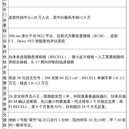
性
年
门
皮肤性病中心≥38 万人次，其中白癜风专病≈2.6 万
诊
量
核
心
308 nm 准分子光 M22 平台、反射式共聚焦显微镜（RCM）、皮肤
设
CT、Delos VET 智能复色评估系统
备
特
色
自体表皮细胞悬液移植（RECELL）、微小皮片移植 + 人工黑素细胞培
技
养联合移植、IL-17 靶向抑制剂临床观察
术
常
规
初诊 50 元挂主任号；308 光斑 60 元/2 cm²；RECELL 单侧手掌 1.8–2.2
费
万元；植皮 1.0–1.5 万元
用
患
26 岁女程序员小王，面颈散发型 1 年，外院激素膏越抹越白。转来后做
者
RCM 确认进展期，先口服小剂量激素 + 托法替布 2 个月稳定边界，再
故
行 RECELL，第 6 个月复色 92%，目前随访 18 个月无反复。
事
交
通
地铁 3 号线“翠竹”站 D 口步行 5 分钟；院内停车 10 元/小时，早 7:30 前
路
到一般有车位。