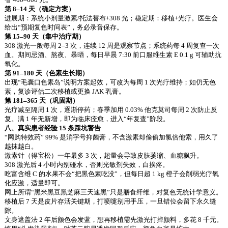
省 400–600 元。
第 8–14 天（确定方案）
进展期：系统小剂量激素/托法替布+308 光；稳定期：移植+光疗。医生会
给出“预期复色时间表”，务必录音保存。
第 15–90 天（集中治疗期）
308 激光一般每周 2–3 次，连续 12 周是观察节点；系统药每 4 周复查一次
血。期间忌酒、熬夜、暴晒，每日早晨 7:30 前口服维生素 E 0.1 g 可辅助抗
氧化。
第 91–180 天（色素生长期）
出现“毛囊口色素岛”说明方案起效，可改为每周 1 次光疗维持；如仍无色
素，复诊评估二次移植或更换 JAK 乳膏。
第 181–365 天（巩固期）
光疗减至隔周 1 次，逐渐停药；春季加用 0.03% 他克莫司每周 2 次防止反
复。满 1 年无新增，即为临床痊愈，进入“年复查”阶段。
八、真实患者经验 15 条踩坑警告
“网购特效药” 99% 是消字号抑菌膏，不含激素却偷偷加氯倍他索，用久了
越抹越白。
激素针（得宝松）一年最多 3 次，超量会导致皮肤萎缩、血糖飙升。
308 激光后 4 小时内别碰水，否则光敏剂失效，白挨疼。
吃富含维 C 的水果不会“把黑色素吃没”，但每日超 1 kg 橙子会削弱光疗氧
化应激，适量即可。
网上所谓“黑米黑豆黑芝麻三天速黑”只是膳食纤维，对复色无统计学意义。
移植后 7 天是皮片存活关键期，打喷嚏别用手压，一旦错位会留下永久缝
隙。
文身遮盖法 2 年后颜色会发蓝，想再移植需先激光打掉颜料，多花 8 千元。