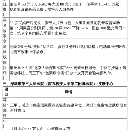
规
主任号 50 元；XTRAC 每光斑 80 元；FHET 一侧手掌 1.5–1.8 万元；
费
JAK 乳膏试验药免费，需符合入组条件
用
患
33 岁宝妈产后泛发，腹部大片云白色。入组鲁索替尼乳膏双盲试验，
者
第 12 周揭盲分到真药，第 20 周 VASI 下降 62%，配合 308 激光隔日一
故
次，第 9 个月肉眼几乎看不出色差。
事
交
通
地铁 2/9 号线“景田”站 F 口，步行 3 分钟即达门诊楼；电动车可停医院
路
北侧市政集中停放点。
线
排
队
每天早上 6 点“北京大学深圳医院”App 更新当日退号，手快可捡漏；若
窍
需做移植，周三下午“色素病专病”门诊一次开完化验与预约单。
门
三、深圳市第三人民医院（南方科技大学第二附属医院）·皮肤中心
项
详情
目
等
级/
三甲，感染与免疫国家重点实验室共建单位，深圳市免疫性皮肤病研究
属
所挂靠点
性
年
门
皮肤中心≥22 万人次，白癜风≈1.4 万