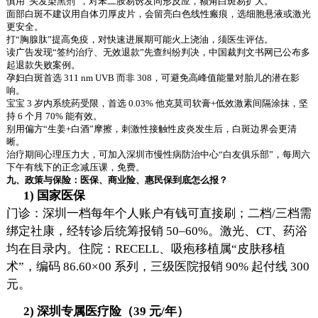
慎用“头发染黑剂”，对苯二胺易诱发同形反应，额角白斑易扩大。
面部白斑不建议用自体刃厚皮片，会留亮白色线性瘢痕，选细胞悬液或激光
更安全。
打“胸腺肽”提高免疫，对快速进展期可能火上浇油，须医生评估。
读广告发现“签约治疗、无效退款”先查纠纷判决，中国裁判文书网已公布多
起退款失败案例。
孕妇白斑首选 311 nm UVB 而非 308，可避免高峰值能量对胎儿的潜在影
响。
宝宝 3 岁内系统药受限，首选 0.03% 他克莫司软膏+低效激素间隔涂抹，坚
持 6 个月 70% 能有效。
别用偏方“生姜+白酒”摩擦，刺激性接触性皮炎发生后，白斑边界会更清
晰。
治疗期间心理压力大，可加入深圳市慢性病防治中心“白友俱乐部”，每周六
下午有线下的正念减压课，免费。
九、政策与保险：医保、商业险、惠民保到底怎么报？
1) 国家医保
门诊：深圳一档每年个人账户有钱可直接刷；二档/三档需
绑定社康，经转诊后统筹报销 50–60%。激光、CT、药浴
均在目录内。住院：RECELL、吸疱移植属“皮肤移植
术”，编码 86.60×00 系列，三级医院报销 90% 起付线 300
元。
2) 深圳专属医疗险（39 元/年）