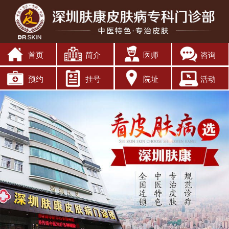
首页
简介
医师
咨询
预约
挂号
院址
活动