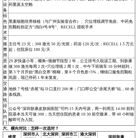
设
药熏蒸太空舱
备
特
色
黑素细胞培养移植（与广州实验室合作）、穴位埋线调节免疫、中药免
技
煎颗粒协定方“消白Ⅰ号/Ⅱ号”、RECELL 授权手术
术
常
规
主任号 23 元；308 激光 50 元/光斑；药浴 120 元/次；RECELL 1.5 万元
费
起；住院床位 180 元/天
用
患
29 岁快递小哥，嘴角+颈侧节段型 2 年，公立排号久耽误工期。到肤康
者
做 308 激光每周 2 次+穴位埋线 2 周 1 次，中午下班骑车 10 分钟就到，
故
第 3 个月开始“黑白交界”模糊，第 8 个月色差<5%，继续口服免煎颗粒
事
巩固，现已停药 1 年未复发。
交
通
地铁 7 号线“赤尾”站 D 口直行 200 米；门口即公交“赤尾天桥”站，60 余
路
条线路。
线
排
公众号“深圳肤康皮肤病医院”可约 15 天内号源，周一到周五 14:00 前到
队
院基本当天可做 308；当天想住院的患者 10:30 前空腹来，带 48 小时核
窍
酸即可办入院。
门
六、横向对比：怎样一次选对？
深圳市人
北大深圳
深圳市三
港大深圳
维度
深圳肤康