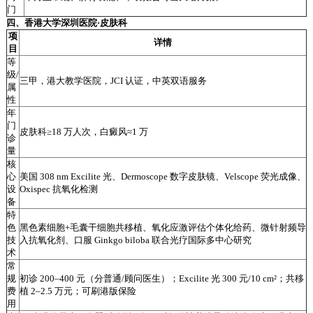
门
四、香港大学深圳医院·皮肤科
项
详情
目
等
级/
三甲，港大教学医院，JCI 认证，中英双语服务
属
性
年
门
皮肤科≥18 万人次，白癜风≈1 万
诊
量
核
心
美国 308 nm Excilite 光、Dermoscope 数字皮肤镜、Velscope 荧光成像、
设
Oxispec 抗氧化检测
备
特
色
黑色素细胞+毛囊干细胞共移植、氧化应激评估个体化给药、微针射频导
技
入抗氧化剂、口服 Ginkgo biloba 联合光疗国际多中心研究
术
常
规
初诊 200–400 元（分普通/顾问医生）；Excilite 光 300 元/10 cm²；共移
费
植 2–2.5 万元；可刷港版保险
用