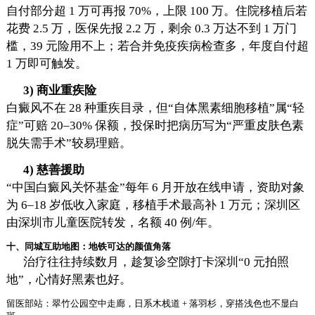
自付部分超 1 万可再报 70%，上限 100 万。住院移植后若
花费 2.5 万，医保先报 2.2 万，剩余 0.3 万达不到 1 万门
槛，39 元险用不上；若合并免疫疾病检查多，年度自付超
1 万即可触发。
3) 商业重疾险
白癜风不在 28 种重疾目录，但“自体黑素细胞移植”属“轻
症”可赔 20–30% 保额，投保时把病历写为“严重皮肤色素
脱失需手术”较易理赔。
4) 慈善援助
“中国白癜风关怀基金”每年 6 月开放在线申请，资助对象
为 6–18 岁低收入家庭，移植手术最高补 1 万元；深圳区
由深圳市儿童医院转发，名额 40 例/年。
十、同城互助地图：地铁可达的颜值角落
治疗往往持续数月，趁复诊空隙打卡深圳“0 元拍照
地”，心情好黑素也好。
留医部站：翠竹公园空中走廊，日系木栈道 + 落羽杉，穿搭浅色也不显白