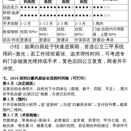
民医院
医院
医院
医院
综合实力
★★★★★
★★★★★
★★★★☆
★★★★☆
★★★☆☆
科研/临床
★★★★★
★★★★★
★★★★★
★★★★☆
★★★☆☆
试验
手术排期
1–2 月
1–1.5 月
2–3 周
2–3 月
1 周内
住院
住院
住院
门诊/住院均可用医
医保报销
住院 90%+
90%+
90%+
80%+
保，上限 60%
语言/环境
普通话
普通话
普通话
中英双语
普通话+粤语
小结：如果白斑处于快速进展期，首选公立三甲系统
用药+激光；若工作排班紧张、追求弹性时间，可考虑专
科门诊做激光维持或手术，复色后回公立复查，两者并不
冲突。
七、2024 深圳白癜风就诊全流程时间轴（可打印）
第 0 天（决定就医）
在家自拍全身照片，自然光下分四体位（面颈、躯干、四肢、手足），图片
存手机自建“白斑日记”相册，方便日后对照。
第 1 天（预约）
打开目标医院小程序→选“皮肤科”→勾选“白癜风专病”→支付挂号费→截屏
预约二维码。
第 2–7 天（术前检验）
空腹就诊，带身份证+医保卡。必查项目：血常规、肝肾功、甲功七项、抗
核抗体、维生素 D、微量元素、伍德灯拍照。若近期在外院做过，带原件可