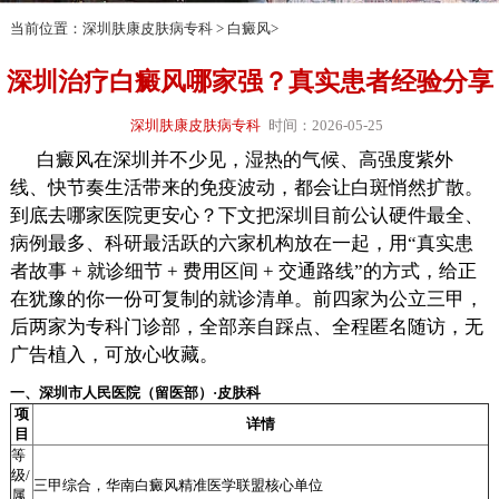
当前位置：
深圳肤康皮肤病专科
>
白癜风
>
深圳治疗白癜风哪家强？真实患者经验分享
深圳肤康皮肤病专科
时间：2026-05-25
白癜风在深圳并不少见，湿热的气候、高强度紫外
线、快节奏生活带来的免疫波动，都会让白斑悄然扩散。
到底去哪家医院更安心？下文把深圳目前公认硬件最全、
病例最多、科研最活跃的六家机构放在一起，用“真实患
者故事 + 就诊细节 + 费用区间 + 交通路线”的方式，给正
在犹豫的你一份可复制的就诊清单。前四家为公立三甲，
后两家为专科门诊部，全部亲自踩点、全程匿名随访，无
广告植入，可放心收藏。
一、深圳市人民医院（留医部）·皮肤科
项
详情
目
等
级/
三甲综合，华南白癜风精准医学联盟核心单位
属