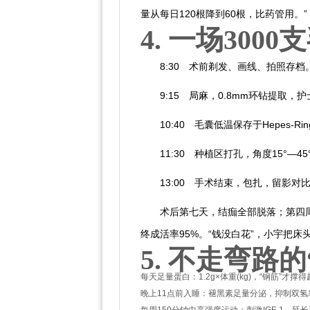
量从每日120根降到60根，比药管用。”
4. 一场300
8:30 术前剃发、画线、拍照存档。供区
9:15 局麻，0.8mm环钻提取，护
10:40 毛囊低温保存于Hepes-
11:30 种植区打孔，角度15°—
13:00 手术结束，包扎，留影对
术后第七天，结痂全部脱落；第四周
终成活率95%。“钱没白花”，小宇把床
5. 不走弯路
每天足量蛋白：1.2g×体重(kg)，“钢筋”才撑
晚上11点前入睡：褪黑素足量分泌，抑制双氢