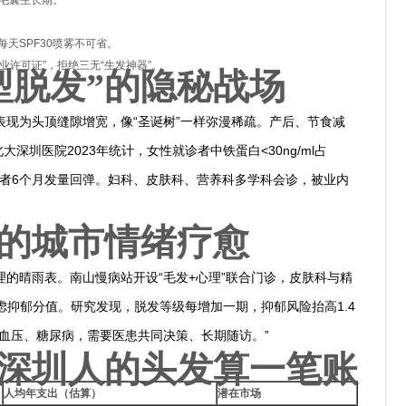
长毛囊生长期。
每天SPF30喷雾不可省。
业许可证”，拒绝三无“生发神器”。
漫型脱发”的隐秘战场
表现为头顶缝隙增宽，像“圣诞树”一样弥漫稀疏。产后、节食减
深圳医院2023年统计，女性就诊者中铁蛋白<30ng/ml占
患者6个月发量回弹。妇科、皮肤科、营养科多学科会诊，被业内
开始的城市情绪疗愈
的晴雨表。南山慢病站开设“毛发+心理”联合门诊，皮肤科与精
焦虑抑郁分值。研究发现，脱发等级每增加一期，抑郁风险抬高1.4
血压、糖尿病，需要医患共同决策、长期随访。”
十年深圳人的头发算一笔账
人均年支出（估算）
潜在市场