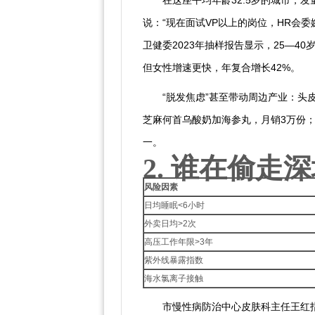
在这座平均年龄32.5岁的城市，发
说：“现在面试VP以上的岗位，HR会委
卫健委2023年抽样报告显示，25—40
但女性增速更快，年复合增长42%。
“脱发焦虑”甚至带动周边产业：头
芝麻何首乌酸奶加海参丸，月销3万份；M
一。
2. 谁在偷走
风险因素
日均睡眠<6小时
外卖日均>2次
高压工作年限>3年
紫外线暴露指数
海水氯离子接触
市慢性病防治中心皮肤科主任王红