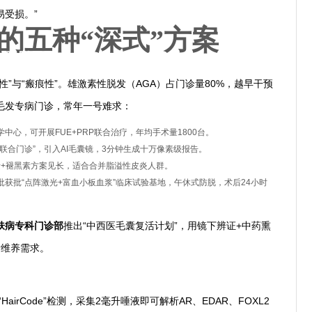
受损。”
线的五种“深式”方案
“防脱天团”
”与“瘢痕性”。雄激素性脱发（AGA）占门诊量80%，越早干预
毛发专病门诊，常年一号难求：
中心，可开展FUE+PRP联合治疗，年均手术量1800台。
联合门诊”，引入AI毛囊镜，3分钟生成十万像素级报告。
素+褪黑素方案见长，适合合并脂溢性皮炎人群。
批获批“点阵激光+富血小板血浆”临床试验基地，午休式防脱，术后24小时
肤病专科门诊部
推出“中西医毛囊复活计划”，用镜下辨证+中药熏
后维养需求。
“秃”命
airCode”检测，采集2毫升唾液即可解析AR、EDAR、FOXL2