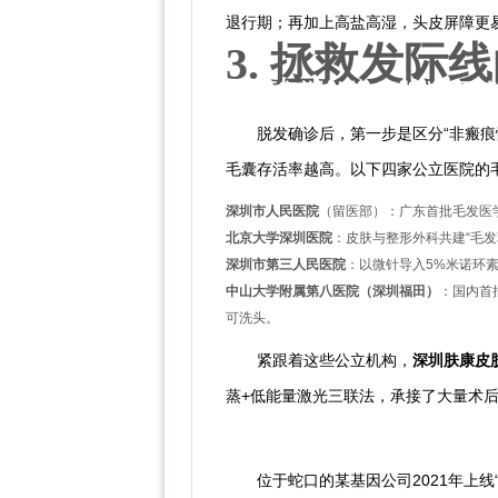
退行期；再加上高盐高湿，头皮屏障更易
3. 拯救发际
3.1 医疗养护派：深圳公立医院
脱发确诊后，第一步是区分“非瘢痕性
毛囊存活率越高。以下四家公立医院的
深圳市人民医院
（留医部）：广东首批毛发医学
北京大学深圳医院
：皮肤与整形外科共建“毛发
深圳市第三人民医院
：以微针导入5%米诺环
中山大学附属第八医院（深圳福田）
：国内首
可洗头。
紧跟着这些公立机构，
深圳肤康皮
蒸+低能量激光三联法，承接了大量术
3.2 基因检测派：提前五年预知
位于蛇口的某基因公司2021年上线“H