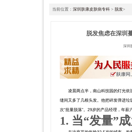
当前位置：
深圳肤康皮肤病专科
>
脱发
>
脱发焦虑在深圳蔓
深圳
凌晨两点半，南山科技园的灯光依
缝间又多了几根头发。他把碎发弹进垃
次“批量脱落”。29岁的产品经理，年
1. 当“发量