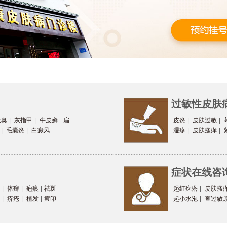
过敏性皮肤
腋臭
|
灰指甲
|
牛皮癣
扁
皮炎
|
皮肤过敏
|
|
毛囊炎
|
白癜风
湿疹
|
皮肤瘙痒
|
症状在线咨
|
体癣
|
疤痕
|
祛斑
起红疙瘩
|
皮肤瘙
|
疥疮
|
植发
|
痘印
起小水泡
|
查过敏