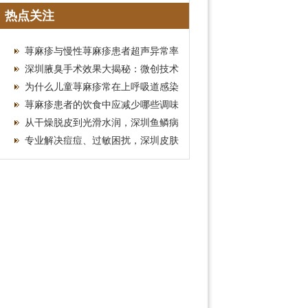
推荐攻略
热点关注
荨麻疹与慢性荨麻疹患者超声异常率
深圳腋臭手术效果大揭秘：微创技术
如何让你彻底摆脱异味
为什么儿童荨麻疹常在上呼吸道感染
后出现？
荨麻疹患者的饮食中应减少哪些调味
品？辛辣刺激与风团
从干燥脱皮到光滑水润，深圳鱼鳞病
医院的逆袭秘诀
专业解决痘痘、过敏困扰，深圳皮肤
病专科为您而来