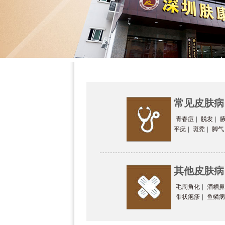
常见皮肤病
青春痘
|
脱发
|
平疣
|
斑秃
|
脚气
其他皮肤病
毛周角化
|
酒糟鼻
带状疱疹
|
鱼鳞病