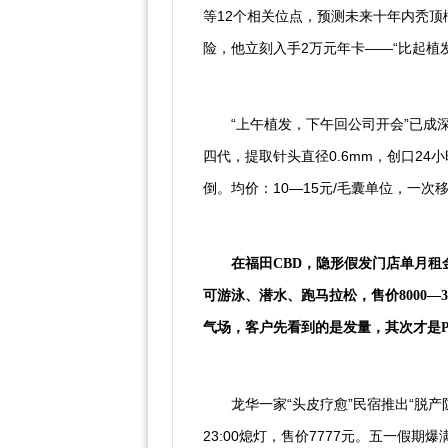
等12个相关位点，预测未来十年内秃顶
险，他立刻入手2万元年卡——“比起植
3.3 植发手术派：午间的“插秧
“上午植发，下午回公司开会”已成
四代，提取针头直径0.6mm，创口24
倒。均价：10—15元/毛囊单位，一次移植
3.4 假发美学派：量头定制“第
在福田CBD，隐形假发门店单月租金
可游泳、潜水、跑马拉松，售价8000—3
气场，客户先看到的是发量，其次才是P
3.5 佛系调理派：把头发“躺”
龙华一家“头皮疗愈”民宿推出“脱
23:00熄灯，售价7777元。五一假