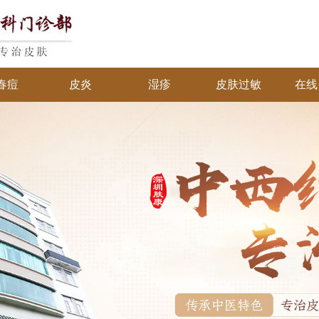
春痘
皮炎
湿疹
皮肤过敏
在线