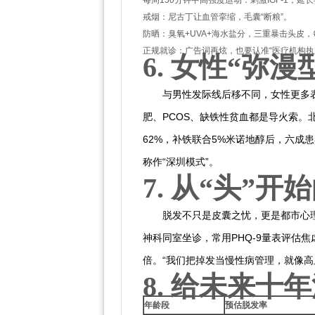
每周150分钟中高强度运动：刺激IGF-1，延
戒烟：尼古丁让血管挛缩，毛囊“断粮”。
防晒：臭氧+UVA+海水盐分，三重暴击头皮，
正规就诊：广告词再炫，也要认准“医疗机构执
6. 女性“弥
与男性发际线后移不同，女性更多
肥、PCOS、缺铁性贫血都是导火索。北大
62%，补铁联合5%米诺地醇后，六成
称作“深圳模式”。
7. 从“头”
脱发不只是皮囊之忧，更是都市心理
神科同室坐诊，常用PHQ-9量表评估
倍。“我们把掉发当慢性病管理，就像高
8. 给未来
年龄段
预估脱发率