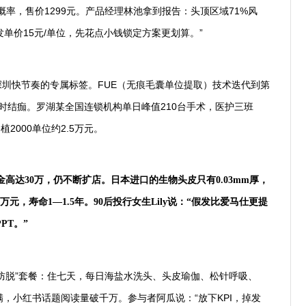
概率，售价1299元。产品经理林池拿到报告：头顶区域71%风
发单价15元/单位，先花点小钱锁定方案更划算。”
”比赛
深圳快节奏的专属标签。FUE（无痕毛囊单位提取）技术迭代到第
小时结痂。罗湖某全国连锁机构单日峰值210台手术，医护三班
2000单位约2.5万元。
二张脸”
高达30万，仍不断扩店。日本进口的生物头皮只有0.03mm厚，
万元，寿命1—1.5年。90后投行女生Lily说：“假发比爱马仕更提
PT。”
回来
产防脱”套餐：住七天，每日海盐水洗头、头皮瑜伽、松针呼吸、
期爆满，小红书话题阅读量破千万。参与者阿瓜说：“放下KPI，掉发