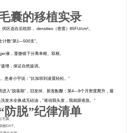
0支毛囊的移植实录
选在后枕部， densities（密度）85FU/cm²。
士计数“第1—500支”。
Ringer液，显微镜下分离单根、双根。
45°递增，保证自然旋涡。
比。患者小宇说：“比加班到凌晨轻松。”
进入“脱落期”，旧发掉、新发酝酿；第4—9个月密度爬升，最
头洗发水全换成无硅油，“谁动我头发，我就跟谁急。”
的“防脱”纪律清单
得起毛囊。
睾酮DHT。