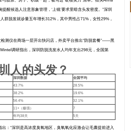
量与股票、房子、职级一起，被写进“硬核实力”清单。猎头Anna
婉提醒候选人注意形象管理，‘上镜’要求里暗含头发密度。”深圳
岁人群脱发就诊量五年增长312%，其中男性占71%，女性29%，
皮检测仪在商场一层开出快闪店，外卖平台推出“防脱套餐”——黑
intel调研指出，深圳防脱洗发水人均年支出298元，全国第
深圳人的头发？
深圳数据
全国平均
43.7%
28.5%
38.2%
19.6%
56.4%
32.1%
11+（极强）
7
年均38天
5天
指出：“深圳是高浓度臭氧地区，臭氧氧化应激会让毛囊提前进入