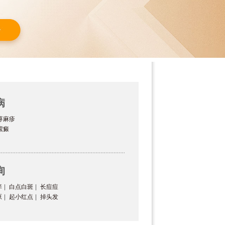
病
荨麻疹
紫癜
询
痒
|
白点白斑
|
长痘痘
原
|
起小红点
|
掉头发