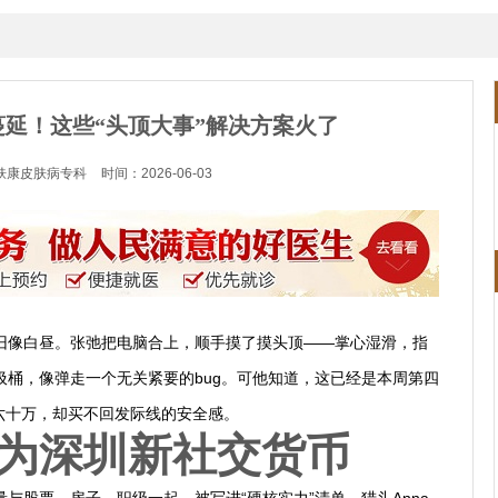
延！这些“头顶大事”解决方案火了
肤康皮肤病专科
时间：2026-06-03
旧像白昼。张弛把电脑合上，顺手摸了摸头顶——掌心湿滑，指
圾桶，像弹走一个无关紧要的bug。可他知道，这已经是本周第四
薪六十万，却买不回发际线的安全感。
”成为深圳新社交货币