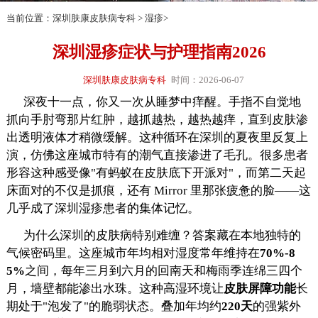
当前位置：
深圳肤康皮肤病专科
>
湿疹
>
深圳湿疹症状与护理指南2026
深圳肤康皮肤病专科
时间：2026-06-07
深夜十一点，你又一次从睡梦中痒醒。手指不自觉地
抓向手肘弯那片红肿，越抓越热，越热越痒，直到皮肤渗
出透明液体才稍微缓解。这种循环在深圳的夏夜里反复上
演，仿佛这座城市特有的潮气直接渗进了毛孔。很多患者
形容这种感受像"有蚂蚁在皮肤底下开派对"，而第二天起
床面对的不仅是抓痕，还有 Mirror 里那张疲惫的脸——这
几乎成了深圳湿疹患者的集体记忆。
为什么深圳的皮肤病特别难缠？答案藏在本地独特的
气候密码里。这座城市年均相对湿度常年维持在
70%-8
5%
之间，每年三月到六月的回南天和梅雨季连绵三四个
月，墙壁都能渗出水珠。这种高湿环境让
皮肤屏障功能
长
期处于"泡发了"的脆弱状态。叠加年均约
220天
的强紫外