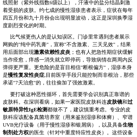
线照射（紫外线指数6级以上），汗液中的盐分结晶刺激
着受损的皮肤。约七成的慢性湿疹患者表示，症状在每年
四五月份和九十月份会出现明显波动，这正是深圳换季湿
度剧烈变化的时期。
比气候更伤人的是认知误区。门诊里常遇到患者展示
网购的"纯中药乳膏"，宣称"不含激素、三天见效"，结果
用后面部出现
激素依赖性皮炎
；也有人把急性期症状缓解
当作痊愈，痒感一消失就立即停药，导致病情在两周内反
弹得更严重。更危险的是盲目相信"断根偏方"，湿疹本身
是
慢性复发性炎症
,目前医学手段只能控制而非根治，那些
承诺"7天治愈"的，往往偷加了强效激素。
要打破这种恶性循环，首先需要学会识别真正靠谱的
皮肤科。在深圳看病，如果一家医院皮肤科连
皮肤镜
和
过
敏原特异性IgE检测
都做不了，建议慎重考虑。专业的皮
肤科应该配备真菌培养室（用来鉴别湿疹和体癣）、窄谱
UVB光疗设备（用于慢性湿疹和银屑病），以及具备
生物
制剂处方权
的医生（针对中重度特应性皮炎）。这些设备