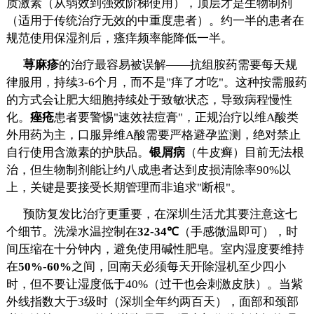
质激素（从弱效到强效阶梯使用），顶层才是生物制剂
（适用于传统治疗无效的中重度患者）。约一半的患者在
规范使用保湿剂后，瘙痒频率能降低一半。
荨麻疹
的治疗最容易被误解——抗组胺药需要每天规
律服用，持续3-6个月，而不是"痒了才吃"。这种按需服药
的方式会让肥大细胞持续处于致敏状态，导致病程慢性
化。
痤疮
患者要警惕"速效祛痘膏"，正规治疗以维A酸类
外用药为主，口服异维A酸需要严格避孕监测，绝对禁止
自行使用含激素的护肤品。
银屑病
（牛皮癣）目前无法根
治，但生物制剂能让约八成患者达到皮损清除率90%以
上，关键是要接受长期管理而非追求"断根"。
预防复发比治疗更重要，在深圳生活尤其要注意这七
个细节。洗澡水温控制在
32-34℃
（手感微温即可），时
间压缩在十分钟内，避免使用碱性肥皂。室内湿度要维持
在
50%-60%
之间，回南天必须每天开除湿机至少四小
时，但不要让湿度低于40%（过干也会刺激皮肤）。当紫
外线指数大于3级时（深圳全年约两百天），面部和颈部