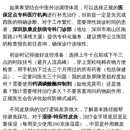
如果希望结合中医外治调理体质，可以选择正规的
医
保定点专科医疗机构
进行补充治疗，但前提一定是先完成
西医的明确诊断。对于工作繁忙、需要弹性就诊时间的患
者，
深圳肤康皮肤病专科门诊部
（地址：深圳市南山区南
新路23号满维大厦）提供专科化服务，建议携带公立医院
的检查报告前往咨询，确保诊疗连续性。
初诊时记得做好这些准备：选择上午十点前或下午三
点的时段挂号（避开人流高峰），穿上宽松纯棉衣物方便
检查，用手机拍下过去三个月用过的所有药膏（包括保健
品）。一定要问医生三个问题：我的皮肤屏障受损程度如
何？需要使用
钙调磷酸酶抑制剂
（如他克莫司）还是激
素？预计需要维持治疗多久？不要害羞询问药物副作用，
正规医生会告诉你如何阶梯式减药。
不同皮肤病的治疗逻辑差异很大，了解基本路径能帮
你避免踩坑。对于
湿疹/特应性皮炎
，治疗金字塔底层是足
量保湿（每周至少使用200克保湿霜），中层是外用糖皮