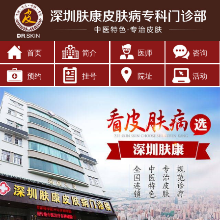
首页
简介
医师
咨询
预约
挂号
院址
活动