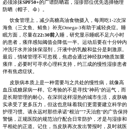
必须涂抹
SPF50+
的广谱防晒霜，湿疹部位优先选择物理
防晒（帽子、伞）。
饮食管理上，减少高糖高油食物摄入，每周吃1-2次深
海鱼（三文鱼、鲭鱼）补充Omega-3有助于减轻炎症。睡
眠方面，尽量在
22:30前
入睡，研究显示睡眠不足六小时
的患者，瘙痒感知阈值会降低一半。运动后要在十分钟内
冲洗汗水并涂抹保湿剂，汗液中的乳酸和盐分是刺激原。
最后，情绪管理不可忽视，焦虑会通过神经肽P物质加重
瘙痒，必要时可寻求心理科支持，约三成的慢性湿疹患者
伴有焦虑症状。
皮肤病本质上是一种需要与之共处的慢性病，就像高
血压或糖尿病一样。它考验的不是寻找"神药"的运气，而
是长期管理的耐心。在深圳这样湿热的城市生活，皮肤确
实承受了更多压力，但这也意味着我们更需要建立科学的
护理习惯。请永远对那些承诺"根治""7天治愈"的广告保持
警惕，正规医院的规范治疗配合日常防护，才是与湿疹和
平相处的正道。记住，当皮肤再次发出警报时，及时就医