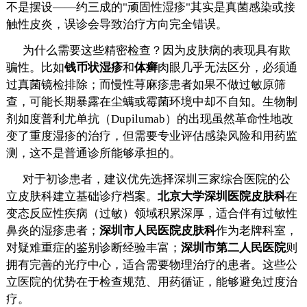
不是摆设——约三成的"顽固性湿疹"其实是真菌感染或接
触性皮炎，误诊会导致治疗方向完全错误。
为什么需要这些精密检查？因为皮肤病的表现具有欺
骗性。比如
钱币状湿疹
和
体癣
肉眼几乎无法区分，必须通
过真菌镜检排除；而慢性荨麻疹患者如果不做过敏原筛
查，可能长期暴露在尘螨或霉菌环境中却不自知。生物制
剂如度普利尤单抗（Dupilumab）的出现虽然革命性地改
变了重度湿疹的治疗，但需要专业评估感染风险和用药监
测，这不是普通诊所能够承担的。
对于初诊患者，建议优先选择深圳三家综合医院的公
立皮肤科建立基础诊疗档案。
北京大学深圳医院皮肤科
在
变态反应性疾病（过敏）领域积累深厚，适合伴有过敏性
鼻炎的湿疹患者；
深圳市人民医院皮肤科
作为老牌科室，
对疑难重症的鉴别诊断经验丰富；
深圳市第二人民医院
则
拥有完善的光疗中心，适合需要物理治疗的患者。这些公
立医院的优势在于检查规范、用药循证，能够避免过度治
疗。