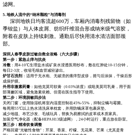
滤网。
5. 地铁人流中的“纳米颗粒”与消毒剂
深圳地铁日均客流超600万，车厢内消毒剂残留物（如
季铵盐）与人体皮屑、纺织纤维混合形成纳米级气溶胶，
附着在皮肤上持续刺激。通勤后尽快用清水清洁面部颈
部。
深圳人春季皮肤过敏自救全攻略（六大步骤）
第一步：紧急止痒与抗炎
冷敷
：用4-10℃生理盐水或矿泉水浸透医用纱布，敷在红肿处10-15分钟，
每日2-3次，收缩毛细血管减轻渗出。
炉甘石洗剂
：适用于无水疱、无破溃的瘙痒型皮疹，摇匀后涂抹，干燥后形
成保护膜。
外用非激素药膏
：如他克莫司软膏（0.03%浓度）或吡美莫司乳膏，用于面
部薄嫩区域，避免激素依赖。但需在医生指导下使用。
第二步：环境脱敏四步法
关闭门窗，使用除湿机将室内湿度控制在45%-55%，抑制尘螨与霉菌。
每周用55℃以上热水清洗床单枕套，并用防螨床罩包裹床垫。
减少地毯、布艺沙发、毛绒玩具，替换为易擦拭的皮革或木质家具。
加装空气净化器（配备HEPA H13级滤网），24小时运行，重点放在卧室。
第三步：精准饮食调整
严格回避“光敏性食物”：芹菜、香菜、柠檬、无花果、芒果（尤其是青