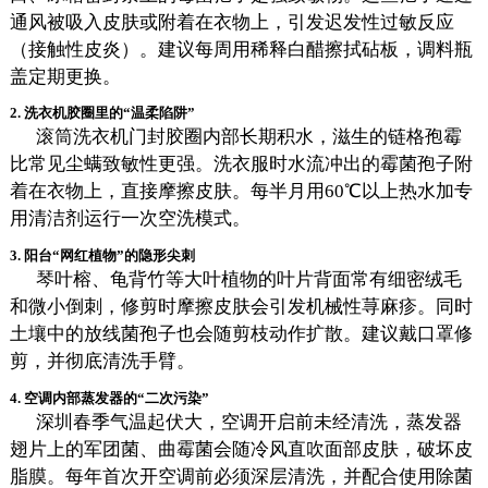
通风被吸入皮肤或附着在衣物上，引发迟发性过敏反应
（接触性皮炎）。建议每周用稀释白醋擦拭砧板，调料瓶
盖定期更换。
2. 洗衣机胶圈里的“温柔陷阱”
滚筒洗衣机门封胶圈内部长期积水，滋生的链格孢霉
比常见尘螨致敏性更强。洗衣服时水流冲出的霉菌孢子附
着在衣物上，直接摩擦皮肤。每半月用60℃以上热水加专
用清洁剂运行一次空洗模式。
3. 阳台“网红植物”的隐形尖刺
琴叶榕、龟背竹等大叶植物的叶片背面常有细密绒毛
和微小倒刺，修剪时摩擦皮肤会引发机械性荨麻疹。同时
土壤中的放线菌孢子也会随剪枝动作扩散。建议戴口罩修
剪，并彻底清洗手臂。
4. 空调内部蒸发器的“二次污染”
深圳春季气温起伏大，空调开启前未经清洗，蒸发器
翅片上的军团菌、曲霉菌会随冷风直吹面部皮肤，破坏皮
脂膜。每年首次开空调前必须深层清洗，并配合使用除菌