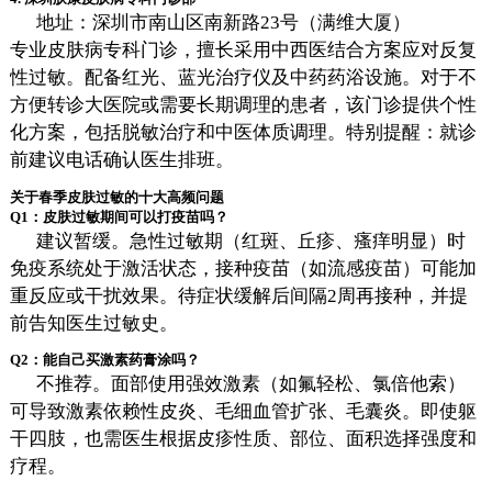
地址：深圳市南山区南新路23号（满维大厦）
专业皮肤病专科门诊，擅长采用中西医结合方案应对反复
性过敏。配备红光、蓝光治疗仪及中药药浴设施。对于不
方便转诊大医院或需要长期调理的患者，该门诊提供个性
化方案，包括脱敏治疗和中医体质调理。特别提醒：就诊
前建议电话确认医生排班。
关于春季皮肤过敏的十大高频问题
Q1：皮肤过敏期间可以打疫苗吗？
建议暂缓。急性过敏期（红斑、丘疹、瘙痒明显）时
免疫系统处于激活状态，接种疫苗（如流感疫苗）可能加
重反应或干扰效果。待症状缓解后间隔2周再接种，并提
前告知医生过敏史。
Q2：能自己买激素药膏涂吗？
不推荐。面部使用强效激素（如氟轻松、氯倍他索）
可导致激素依赖性皮炎、毛细血管扩张、毛囊炎。即使躯
干四肢，也需医生根据皮疹性质、部位、面积选择强度和
疗程。