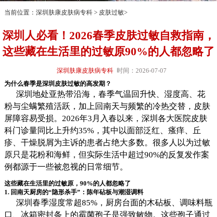
当前位置：
深圳肤康皮肤病专科
>
皮肤过敏
>
深圳人必看！2026春季皮肤过敏自救指南，
这些藏在生活里的过敏原90%的人都忽略了
深圳肤康皮肤病专科
时间：2026-07-07
为什么春季是深圳皮肤过敏的高发期？
深圳地处亚热带沿海，春季气温回升快、湿度高、花
粉与尘螨繁殖活跃，加上回南天与频繁的冷热交替，皮肤
屏障容易受损。2026年3月入春以来，深圳各大医院皮肤
科门诊量同比上升约35%，其中以面部泛红、瘙痒、丘
疹、干燥脱屑为主诉的患者占绝大多数。很多人以为过敏
原只是花粉和海鲜，但实际生活中超过90%的反复发作案
例都源于一些被忽视的日常细节。
这些藏在生活里的过敏原，90%的人都忽略了
1. 回南天厨房的“隐形杀手”：陈年砧板与潮湿调料
深圳春季湿度常超85%，厨房台面的木砧板、调味料瓶
口、冰箱密封条上的霉菌孢子是强致敏物。这些孢子通过