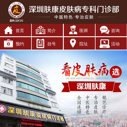
首页
简介
医师
咨询
预约
挂号
院址
活动