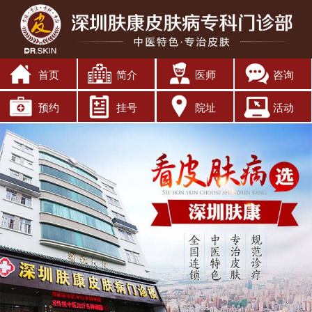
首页
简介
医师
咨询
预约
挂号
院址
活动