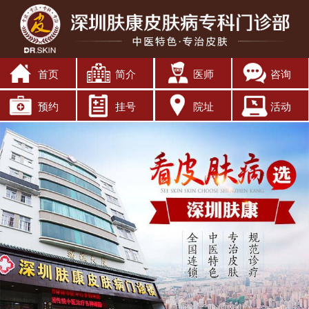
首页
简介
医师
咨询
预约
挂号
院址
活动