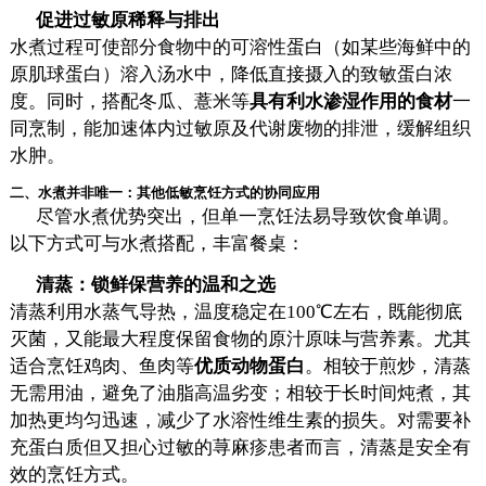
促进过敏原稀释与排出
水煮过程可使部分食物中的可溶性蛋白（如某些海鲜中的
原肌球蛋白）溶入汤水中，降低直接摄入的致敏蛋白浓
度。同时，搭配冬瓜、薏米等
具有利水渗湿作用的食材
一
同烹制，能加速体内过敏原及代谢废物的排泄，缓解组织
水肿。
二、水煮并非唯一：其他低敏烹饪方式的协同应用
尽管水煮优势突出，但单一烹饪法易导致饮食单调。
以下方式可与水煮搭配，丰富餐桌：
清蒸：锁鲜保营养的温和之选
清蒸利用水蒸气导热，温度稳定在100℃左右，既能彻底
灭菌，又能最大程度保留食物的原汁原味与营养素。尤其
适合烹饪鸡肉、鱼肉等
优质动物蛋白
。相较于煎炒，清蒸
无需用油，避免了油脂高温劣变；相较于长时间炖煮，其
加热更均匀迅速，减少了水溶性维生素的损失。对需要补
充蛋白质但又担心过敏的荨麻疹患者而言，清蒸是安全有
效的烹饪方式。