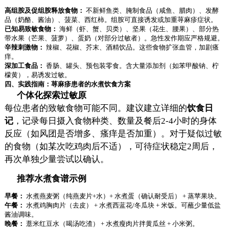
高组胺及促组胺释放食物：
不新鲜鱼类、腌制食品（咸鱼、腊肉）、发酵
品（奶酪、酱油）、菠菜、西红柿。组胺可直接诱发或加重荨麻疹症状。
已知易致敏食物：
海鲜（虾、蟹、贝类）、坚果（花生、腰果）、部分热
带水果（芒果、菠萝）、蛋奶（对部分过敏者）。急性发作期应严格规避。
辛辣刺激物：
辣椒、花椒、芥末、酒精饮品。这些食物扩张血管，加剧瘙
痒。
深加工食品：
香肠、罐头、预包装零食。含大量添加剂（如苯甲酸钠、柠
檬黄），易诱发过敏。
四、实践指南：荨麻疹患者的水煮饮食方案
个体化探索过敏原
每位患者的致敏食物可能不同。建议建立详细的
饮食日
记
，记录每日摄入食物种类、数量及餐后2-4小时的身体
反应（如风团是否增多、瘙痒是否加重）。对于疑似过敏
的食物（如某次吃鸡肉后不适），可待症状稳定2周后，
再次单独少量尝试以确认。
推荐水煮食谱示例
早餐：
水煮燕麦粥（纯燕麦片+水）+ 水煮蛋（确认耐受后） + 蒸苹果块。
午餐：
水煮鸡胸肉片（去皮） + 水煮西蓝花/冬瓜块 + 米饭。可蘸少量低盐
酱油调味。
晚餐：
薏米红豆水（喝汤吃渣） + 水煮瘦肉片拌黄瓜丝 + 小米粥。