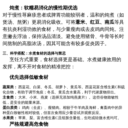
炖煮：软糯易消化的慢性期优选
对于慢性荨麻疹患者或脾胃功能较弱者，温和的炖煮（如
煲汤、熬粥）更易消化吸收。可将
薏米、红豆、南瓜
等具
有抗炎利湿功效的食材，与少量瘦肉或去皮鸡肉同炖。注
意撇去浮油，保持汤品清淡。避免使用猪骨、牛骨等长时
间熬制的高脂浓汤，因其可能含有较多促炎因子。
三、科学搭配：水煮食材的选择与禁忌
烹饪方式重要，食材选择更是基础。水煮健康效用的
发挥，离不开对食材的精准把控：
优先选择低敏食材
蔬菜类：
西蓝花、白菜、冬瓜、胡萝卜、黄瓜等。西蓝花富含维生素C和硫
化合物，有助于调节免疫；冬瓜、黄瓜含水量高，利于代谢废物排出。
主食类：
大米、小米、燕麦（选择无添加纯燕麦片）。这些谷物致敏性
低，是安全的能量来源。
蛋白质类：
鸡肉（去皮）、瘦猪肉。相较于牛羊肉及海鲜，禽畜肉中的异
种蛋白致敏性相对较低，但首次食用应少量尝试并观察反应。
水果类：
苹果、梨。富含维生素C且组胺含量低，生吃或轻微水煮均可。
严格规避高危食物