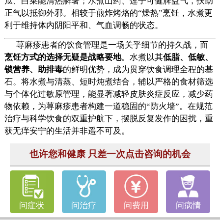
瓜、白菜能清热解暑；水煮山药、莲子可健脾益气，扶助
正气以抵御外邪。相较于煎炸烤烙的“燥热”烹饪，水煮更
利于维持体内阴阳平和、气血调畅的状态。
荨麻疹患者的饮食管理是一场关乎细节的持久战，而
烹饪方式的选择无疑是战略要地
。水煮以其
低脂、低敏、
锁营养、助排毒
的鲜明优势，成为贯穿饮食调理全程的基
石。将水煮与清蒸、短时炖煮结合，辅以严格的食材筛选
与个体化过敏原管理，能显著减轻皮肤炎症反应，减少药
物依赖，为荨麻疹患者构建一道稳固的“防火墙”。在规范
治疗与科学饮食的双重护航下，摆脱反复发作的困扰，重
获无痒安宁的生活并非遥不可及。
也许您和健康 只差一次点击咨询的机会
问症状
问治疗
问费用
问病情