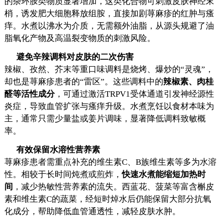
的杂环胺类物质显著增加，这类化合物可刺激皮肤神经末
梢，诱发肥大细胞释放组胺，直接加剧荨麻疹的红肿与瘙
痒。水煮以沸水为介质，无需额外油脂，从源头规避了油
脂氧化产物及高温裂变物质的刺激风险。
避免辛辣调料对皮肤的二次伤害
辣椒、孜然、芥末等重口味调料是烧烤、爆炒的“灵魂”，
却也是荨麻疹患者的“雷区”。这些调料中的
辣椒素、肉桂
醛等活性成分
，可通过激活TRPV1受体通道引发神经源性
炎症，导致血管扩张与瘙痒升级。水煮烹饪以食材本味为
主，通常只需少量盐或姜片调味，显著降低调料致敏概
率。
有效保留水溶性营养素
荨麻疹患者需重点补充的维生素C、B族维生素等多为水溶
性。相较于长时间炖煮或煎炸，
快速水煮能缩短加热时
间
，减少热敏性营养素的流失。西蓝花、菠菜等富含槲皮
素和维生素C的蔬菜，经短时焯水后仍能保留大部分抗氧
化成分，帮助降低血管通透性，减轻皮肤水肿。