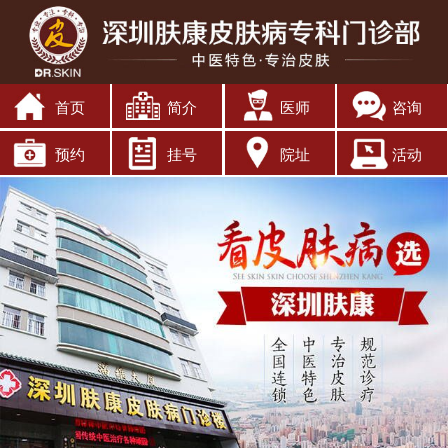
首页
简介
医师
咨询
预约
挂号
院址
活动