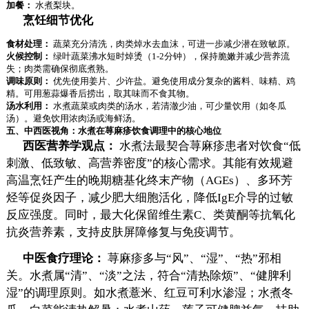
加餐：
水煮梨块。
烹饪细节优化
食材处理：
蔬菜充分清洗，肉类焯水去血沫，可进一步减少潜在致敏原。
火候控制：
绿叶蔬菜沸水短时焯烫（1-2分钟），保持脆嫩并减少营养流
失；肉类需确保彻底煮熟。
调味原则：
优先使用姜片、少许盐。避免使用成分复杂的酱料、味精、鸡
精。可用葱蒜爆香后捞出，取其味而不食其物。
汤水利用：
水煮蔬菜或肉类的汤水，若清澈少油，可少量饮用（如冬瓜
汤）。避免饮用浓肉汤或海鲜汤。
五、中西医视角：水煮在荨麻疹饮食调理中的核心地位
西医营养学观点：
水煮法最契合荨麻疹患者对饮食“低
刺激、低致敏、高营养密度”的核心需求。其能有效规避
高温烹饪产生的晚期糖基化终末产物（AGEs）、多环芳
烃等促炎因子，减少肥大细胞活化，降低IgE介导的过敏
反应强度。同时，最大化保留维生素C、类黄酮等抗氧化
抗炎营养素，支持皮肤屏障修复与免疫调节。
中医食疗理论：
荨麻疹多与“风”、“湿”、“热”邪相
关。水煮属“清”、“淡”之法，符合“清热除烦”、“健脾利
湿”的调理原则。如水煮薏米、红豆可利水渗湿；水煮冬