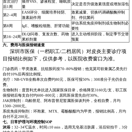
首次治疗
瘙痒VAS、渗液程度、睡眠质
决定是否升级激素强度或增加湿包
后1周
量
EASI评分、细菌培养转阴、
激素减量、切换钙调磷酸酶抑制
第2–4周
激素副作用
剂、停抗菌药
评估系统免疫抑制剂或生物制剂必
第8周
IgE、嗜酸粒细胞、肝肾功能
要性
DLQI问卷、复发次数、药物
进入主动维持阶段，制定季节交替
第16–24周
累积剂量
预案
六、费用与医保报销速查
深圳市医保（一档职工/二档居民）对皮炎主要诊疗项
目报销比例如下，仅供参考，以医院收费窗口为准。
门诊西药：甲类激素、抗组胺药按70–80%报销；他克莫司软膏属乙类先行
自付10%后再按比例报。
光疗：NB-UVB全舱单次自费约80元，医保可报50%；308准分子光仍全自
费。
生物制剂：度普利尤单抗进入国家医保目录，价格降至3160元/支，职工医
保报销后每支自付约600–800元；居民医保需先自付30%。
JAK抑制剂：乌帕替尼、阿布昔替尼暂属医保谈判外，全程自费，月均
1500–2000元。
系统免疫抑制剂：环孢素、MTX、霉酚酸酯均为甲类，报销比例高，月均
自付不足200元。
七、日常护理与环境控制SOP
沐浴：
32–34℃温水，时间≤10 min，选用无皂基洁肤露，浴后轻拍干，3分