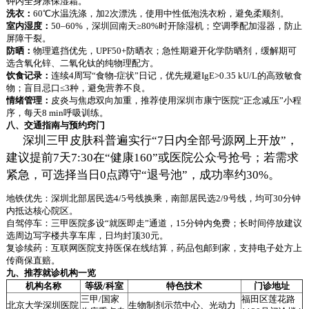
钟内全身涂保湿霜。
洗衣：
60℃水温洗涤，加2次漂洗，使用中性低泡洗衣粉，避免柔顺剂。
室内湿度：
50–60%，深圳回南天≥80%时开除湿机；空调季配加湿器，防止
屏障干裂。
防晒：
物理遮挡优先，UPF50+防晒衣；急性期避开化学防晒剂，缓解期可
选含氧化锌、二氧化钛的纯物理配方。
饮食记录：
连续4周写“食物-症状”日记，优先规避IgE>0.35 kU/L的高致敏食
物；盲目忌口≤3种，避免营养不良。
情绪管理：
皮炎与焦虑双向加重，推荐使用深圳市康宁医院“正念减压”小程
序，每天8 min呼吸训练。
八、交通指南与预约窍门
深圳三甲皮肤科普遍实行“7日内全部号源网上开放”，
建议提前7天7:30在“健康160”或医院公众号抢号；若需求
紧急，可选择当日0点蹲守“退号池”，成功率约30%。
地铁优先：深圳北部居民选4/5号线换乘，南部居民选2/9号线，均可30分钟
内抵达核心院区。
自驾停车：三甲医院多设“就医即走”通道，15分钟内免费；长时间停放建议
选周边写字楼共享车库，日均封顶30元。
复诊续药：互联网医院支持医保在线结算，药品包邮到家，支持电子处方上
传商保直赔。
九、推荐就诊机构一览
机构名称
等级/科室
特色技术
门诊地址
三甲/国家
福田区莲花路
北京大学深圳医院
生物制剂示范中心、光动力