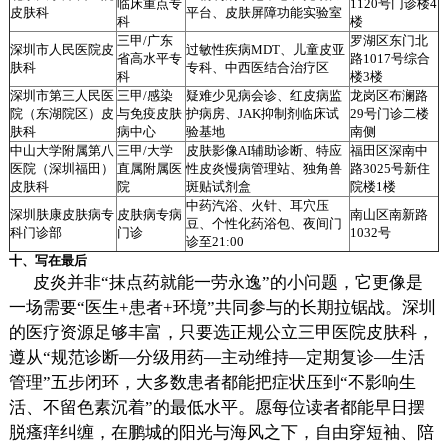
临床重点专
1120号门诊楼4
皮肤科
平台、皮肤屏障功能实验室
科
楼
三甲/广东
罗湖区东门北
深圳市人民医院皮
过敏性疾病MDT、儿童皮亚
省高水平专
路1017号综合
肤科
专科、中西医结合治疗区
科
楼3楼
深圳市第三人民医
三甲/感染
疑难少见病会诊、红皮病监
龙岗区布澜路
院（东湖院区）皮
与免疫皮肤
护病房、JAK抑制剂临床试
29号门诊二楼
肤科
病中心
验基地
南侧
中山大学附属第八
三甲/大学
皮肤影像AI辅助诊断、特应
福田区深南中
医院（深圳福田）
直属附属医
性皮炎慢病管理站、独角兽
路3025号新住
皮肤科
院
斑贴试剂盒
院楼1楼
中药汽浴、火针、耳穴压
深圳肤康皮肤病专
皮肤病专病
南山区南新路
豆、个性化药浴包、夜间门
科门诊部
门诊
1032号
诊至21:00
十、写在最后
皮炎并非“抹点药就能一劳永逸”的小问题，它更像是
一场需要“医生+患者+环境”共同参与的长期拉锯战。深圳
的医疗资源足够丰富，只要选正规公立三甲医院皮肤科，
遵从“规范诊断—分级用药—主动维持—定期复诊—生活
管理”五步闭环，大多数患者都能把症状压到“不影响生
活、不留色素沉着”的最低水平。愿每位读者都能早日摆
脱瘙痒纠缠，在鹏城的阳光与海风之下，自由穿短袖、陪