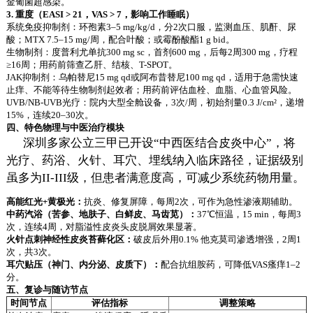
金葡菌超感染。
3. 重度（EASI > 21，VAS > 7，影响工作睡眠）
系统免疫抑制剂：环孢素3–5 mg/kg/d，分2次口服，监测血压、肌酐、尿
酸；MTX 7.5–15 mg/周，配合叶酸；或霉酚酸酯1 g bid。
生物制剂：度普利尤单抗300 mg sc，首剂600 mg，后每2周300 mg，疗程
≥16周；用药前筛查乙肝、结核、T-SPOT。
JAK抑制剂：乌帕替尼15 mg qd或阿布昔替尼100 mg qd，适用于急需快速
止痒、不能等待生物制剂起效者；用药前评估血栓、血脂、心血管风险。
UVB/NB-UVB光疗：院内大型全舱设备，3次/周，初始剂量0.3 J/cm²，递增
15%，连续20–30次。
四、特色物理与中医治疗模块
深圳多家公立三甲已开设“中西医结合皮炎中心”，将
光疗、药浴、火针、耳穴、埋线纳入临床路径，证据级别
虽多为II-III级，但患者满意度高，可减少系统药物用量。
高能红光+黄极光：
抗炎、修复屏障，每周2次，可作为急性渗液期辅助。
中药汽浴（苦参、地肤子、白鲜皮、马齿苋）：
37℃恒温，15 min，每周3
次，连续4周，对脂溢性皮炎头皮脱屑效果显著。
火针点刺神经性皮炎苔藓化区：
破皮后外用0.1% 他克莫司渗透增强，2周1
次，共3次。
耳穴贴压（神门、内分泌、皮质下）：
配合抗组胺药，可降低VAS瘙痒1–2
分。
五、复诊与随访节点
时间节点
评估指标
调整策略