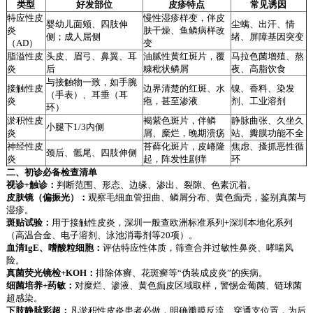
类型
好发部位
皮疹特点
常见诱因
特应性皮
慢性湿疹样变，伴皮
婴幼儿面颊、四肢伸
尘螨、出汗、情
炎
肤干燥、鱼鳞病样改
侧；成人屈侧
绪、屏障基因突变
（AD）
变
脂溢性皮
头皮、眉弓、鼻翼、耳
油腻性黄红斑片，覆
马拉色菌增殖、熬
炎
后
糠秕状鳞屑
夜、高脂饮食
与接触物一致，如手腕
接触性皮
边界清楚的红斑、水
镍、香料、染发
（手表）、耳垂（耳
炎
疱，甚至渗液
剂、工业溶剂
环）
淤积性皮
褐紫色斑片，伴鳞
静脉曲张、久坐久
小腿下1/3内侧
炎
屑、糜烂，晚期溃疡
站、瓣膜功能不全
神经性皮
苔藓化斑片，皮嵴隆
焦虑、搔抓恶性循
颈后、骶尾、四肢伸侧
炎
起，阵发性剧痒
环
二、初诊必备检查清单
视诊+触诊：
判断范围、形态、边缘、渗出、裂隙、色素沉着。
皮肤镜（偏振光）：
观察毛细血管扭曲、鳞屑分布、黄色痂壳，鉴别真菌与
湿疹。
斑贴试验：
用于接触性皮炎，深圳一般查欧洲标准系列+深圳本地化系列
（高温合金、电子溶剂、泳池消毒剂等20项）。
血清IgE、嗜酸粒细胞：
评估特应性体质，筛查合并过敏性鼻炎、哮喘风
险。
真菌荧光镜检+KOH：
排除体癣、花斑癣等“伪装成皮炎”的疾病。
细菌培养+药敏：
对糜烂、渗液、黄色痂皮区域取样，警惕金葡菌、链球菌
超感染。
下肢静脉彩超：
凡淤积性皮炎患者必做，明确瓣膜反流、穿通支位置，为后