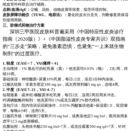
续血管外科联合治疗铺路。
点刺/血清sIgE：
尘螨、花粉、动物皮屑等筛查，指导环境控制。
皮肤屏障功能仪（TEWL、电容法）：
量化经皮水分丢失，判断修复类保湿
剂使用周期。
三、阶梯式药物治疗方案
深圳三甲医院皮肤科普遍采用《中国特应性皮炎诊疗
指南（2020版）》+《中国脂溢性皮炎专家共识》双指南
的“三步走”策略，避免激素恐惧，也避免“一上来就生物
制剂”的过度医疗。
1. 轻度（EASI < 7，VAS瘙痒 < 4）
主动维持：1% 氢化可的松乳膏（晨）+ 他克莫司0.03%（晚），2次/周，持
续16周。
基础保湿：神经酰胺+尿素10%乳膏，每日≥2次，浴后3分钟内涂抹。
口服抗组胺：非索非那定180 mg qn，或左西替利嗪5 mg qn，连续4周。
2. 中度（EASI 7–21，VAS 4–7）
短期激素：卤米松/糠酸莫米松乳膏，每日2次，连用2周后周末冲击。
钙调磷酸酶抑制剂：他克莫司0.1%或克立硼罗2%替代维持。
湿包疗法：院内培训后回家操作，0.05% 丙酸氯倍他索+保湿霜1∶3，双层绷
带，每晚4小时，连用5天。
口服药升级：咪唑斯汀缓释片10 mg bid，或奥洛他定5 mg bid；夜间加用多
虑平12.5 mg改善睡眠。
抗菌短程：头孢呋辛酯250 mg bid×7天，或克拉霉素500 mg qd×7天，针对