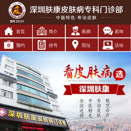
首页
简介
医师
咨询
预约
挂号
院址
活动