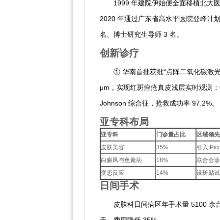
1999 年建院伊始便全面移植北大
2020 年通过广东省高水平医院登峰计划
名、博士研究生导师 3 名。
创新诊疗
① 华南首批获批“点阵二氧化碳激光
μm，实现红斑痤疮真皮浅层实时观测；③ 建
Johnson 综合征，抢救成功率 97.2%。
亚专科布局
亚专科
门诊量占比
区域领先
皮肤美容
35%
引入 P
白癜风与色素病
18%
联合会诊
变态反应
14%
设斑贴试
日间手术
皮肤科日间病区年手术量 5100 余