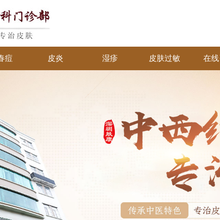
春痘
皮炎
湿疹
皮肤过敏
在线