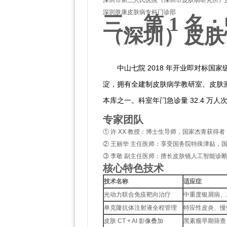
深圳市第三人民医院（深圳市皮肤病研究所）
深圳肤康皮肤病专科门诊部
三、第 1 
（深圳）皮肤
科室概览
中山七院 2018 年开业即对标
淀，拥有全建制皮肤病学教研室、皮肤
本库之一。科室年门急诊量 32.4 万人
专家团队
① 许 XX 教授：博士生导师，国家杰青获得
② 王丽华 主任医师：享受国务院特殊津贴，
③ 李敬 副主任医师：擅长皮肤镜人工智能诊断
核心特色技术
技术名称
适应症
光动力联合免疫靶向治疗
中重度银屑病、皮
单克隆抗体注射液全程管理
特应性皮炎、慢
皮肤 CT + AI 影像叠加
黑素瘤早期筛查