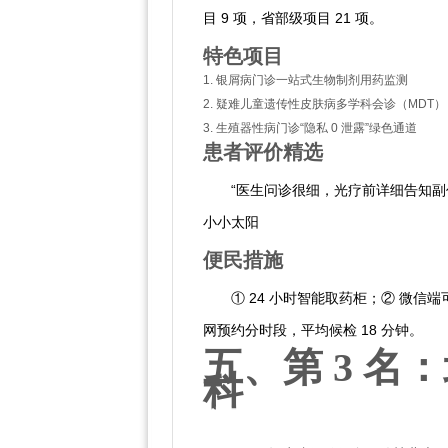
目 9 项，省部级项目 21 项。
特色项目
1. 银屑病门诊一站式生物制剂用药监测
2. 疑难儿童遗传性皮肤病多学科会诊（MDT）
3. 生殖器性病门诊“隐私 0 泄露”绿色通道
患者评价精选
“医生问诊很细，光疗前详细告知副
小小太阳
便民措施
① 24 小时智能取药柜；② 微信
网预约分时段，平均候检 18 分钟。
五、第 3 
科
科室概览