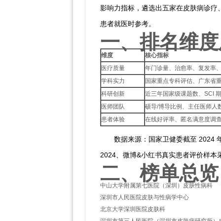
影响力指标，遴选出五家在皮肤病诊疗
患者就医时参考。
一、排名维度
维度
核心指标
医疗质量
年门诊量、治愈率、复发率
学科实力
国家重点专科评估、广东省
科研创新
近三年国家级课题数、SCI 
医师团队
硕导/博导比例、主任医师人
患者体验
在线好评率、匿名满意度调
数据来源：国家卫健委截至 2024
2024、微博&小红书真实患者评价样本
二、榜单总览
中山大学附属第七医院（深圳）皮肤性病科
深圳市人民医院皮肤与性病学中心
北京大学深圳医院皮肤科