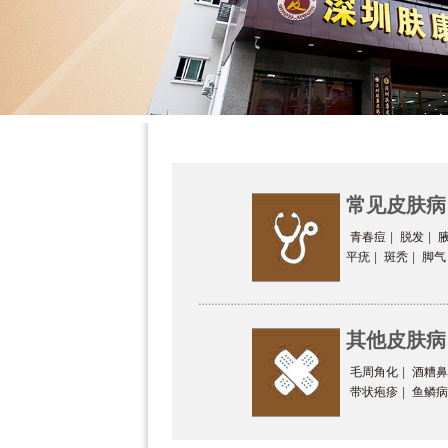
常见皮肤病
青春痘
|
脱发
|
平疣
|
斑秃
|
脚气
其他皮肤病
毛周角化
|
酒糟鼻
带状疱疹
|
鱼鳞病