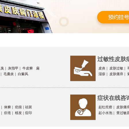
过敏性皮肤
腋臭
|
灰指甲
|
牛皮癣
扁
皮炎
|
皮肤过敏
|
|
毛囊炎
|
白癜风
湿疹
|
皮肤瘙痒
|
症状在线咨
|
体癣
|
疤痕
|
祛斑
起红疙瘩
|
皮肤瘙
|
疥疮
|
植发
|
痘印
起小水泡
|
查过敏