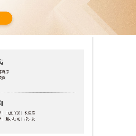
病
荨麻疹
紫癜
询
痒
|
白点白斑
|
长痘痘
原
|
起小红点
|
掉头发