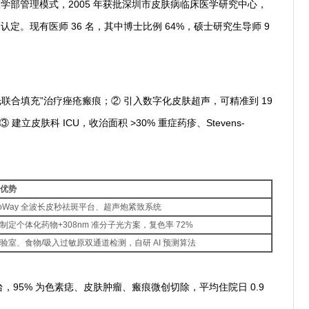
医学部管理模式，2005 年获批深圳市皮肤病临床医学研究中心，
认定。现有医师 36 名，其中博士比例 64%，硕士研究生导师 9
联合填充”治疗痤疮瘢痕；② 引入数字化皮肤超声，可精准到 19
立皮肤科 ICU，收治面积 >30% 重症药疹、Stevens-
优势
icoWay 全波长皮秒祛斑平台、超声炮紧致系统
制定个体化药物+308nm 准分子光方案，复色率 72%
验室、食物/吸入过敏原双通道检测，自研 AI 预测算法
台，95% 为色素痣、皮肤肿瘤、瘢痕微创切除，平均住院日 0.9