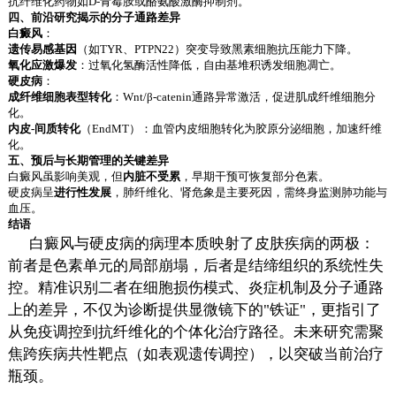
抗纤维化药物如D-青霉胺或酪氨酸激酶抑制剂。
四、前沿研究揭示的分子通路差异
白癜风
：
遗传易感基因
（如TYR、PTPN22）突变导致黑素细胞抗压能力下降。
氧化应激爆发
：过氧化氢酶活性降低，自由基堆积诱发细胞凋亡。
硬皮病
：
成纤维细胞表型转化
：Wnt/β-catenin通路异常激活，促进肌成纤维细胞分
化。
内皮-间质转化
（EndMT）：血管内皮细胞转化为胶原分泌细胞，加速纤维
化。
五、预后与长期管理的关键差异
白癜风虽影响美观，但
内脏不受累
，早期干预可恢复部分色素。
硬皮病呈
进行性发展
，肺纤维化、肾危象是主要死因，需终身监测肺功能与
血压。
结语
白癜风与硬皮病的病理本质映射了皮肤疾病的两极：
前者是色素单元的局部崩塌，后者是结缔组织的系统性失
控。精准识别二者在细胞损伤模式、炎症机制及分子通路
上的差异，不仅为诊断提供显微镜下的"铁证"，更指引了
从免疫调控到抗纤维化的个体化治疗路径。未来研究需聚
焦跨疾病共性靶点（如表观遗传调控），以突破当前治疗
瓶颈。