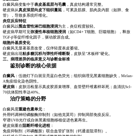
白癜风病变集中于
表皮基底层与毛囊
，真皮结构通常完整。
硬皮病从
真皮深层向皮下组织蔓延
，可累及筋膜、肌肉及内脏（如肺、食
管），导致多系统纤维化。
炎症反应特征
白癜风以
围血管性淋巴细胞浸润
为主，炎症程度较轻。
硬皮病早期可见
弥漫性单核细胞浸润
（如CD4+ T细胞、巨噬细胞），释放
TGF-β等促纤维化因子，驱动胶原合成。
细胞外基质变化
白癜风无显著基质改变，仅伴轻度表皮萎缩。
硬皮病出现
粘多糖沉积与弹性纤维断裂
，皮肤呈"木板样"硬化。
三、病理差异的临床意义与诊断金标准
鉴别诊断的核心依据
白癜风
：伍德灯下白斑呈亮蓝白色荧光；组织病理见黑素细胞缺失，Melan-
A免疫组化染色阴性。
硬皮病
：皮肤活检显示真皮胶原束增厚、血管壁纤维素样坏死；血清抗Scl-
70抗体阳性率达40%。
治疗策略的分野
白癜风需
重建色素单元
：
外用钙调神经磷酸酶抑制剂（如他克莫司）抑制局部免疫反应。
窄谱UVB光疗或自体黑素细胞移植促进色素再生。
硬皮病重在
阻断纤维化进程
：
免疫抑制剂（环磷酰胺）联合血管扩张剂（钙通道阻滞剂）。