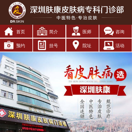
首页
简介
医师
咨询
预约
挂号
院址
活动