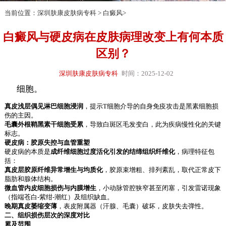
当前位置：
深圳肤康皮肤病专科
>
白癜风
>
白癜风与硬皮病在皮肤病理改变上有何本质
区别？
深圳肤康皮肤病专科
时间：2025-12-02
细胞。
真皮浅层偶见淋巴细胞浸润
，提示T细胞介导的自身免疫攻击是黑素细胞损
伤的主因。
毛囊外根鞘黑素干细胞受累
，导致白斑区毛发变白，此为疾病慢性化的关键
标志。
硬皮病：胶原失控与血管重塑
硬皮病的本质是
成纤维细胞过度活化引发的结缔组织纤维化
，病理特征包
括：
真皮层胶原纤维异常增生与均质化
，胶原束增粗、排列紊乱，取代正常皮下
脂肪和腺体结构。
微血管内皮细胞损伤与内膜增生
，小动脉管腔狭窄甚至闭塞，引发雷诺现象
（指端苍白-紫绀-潮红）及组织缺血。
晚期真皮萎缩变薄
，表皮附属器（汗腺、毛囊）破坏，皮肤失去弹性。
二、组织损伤层次的深度对比
累及范围