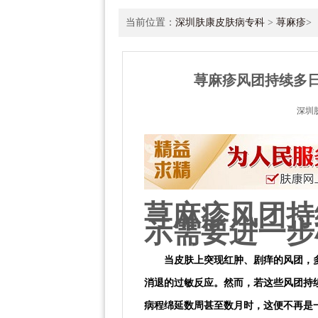
当前位置：
深圳肤康皮肤病专科
>
荨麻疹
>
荨麻疹风团持续多
深圳
荨麻疹风团持
示需要进一步
当皮肤上突现红肿、剧痒的风团，
消退的过敏反应。然而，若这些风团持
病程绵延数周甚至数月时，这便不再是