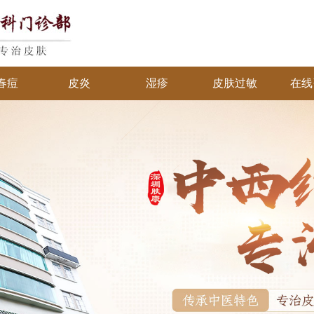
春痘
皮炎
湿疹
皮肤过敏
在线