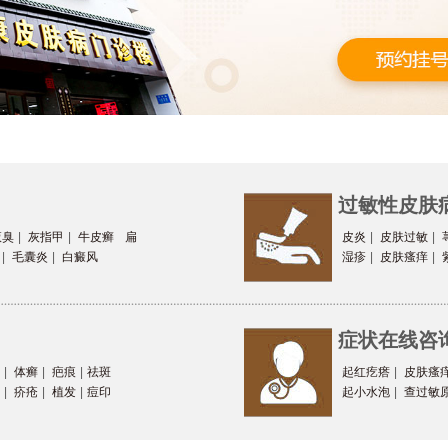
过敏性皮肤
腋臭
|
灰指甲
|
牛皮癣
扁
皮炎
|
皮肤过敏
|
|
毛囊炎
|
白癜风
湿疹
|
皮肤瘙痒
|
症状在线咨
|
体癣
|
疤痕
|
祛斑
起红疙瘩
|
皮肤瘙
|
疥疮
|
植发
|
痘印
起小水泡
|
查过敏