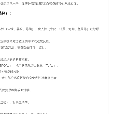
炎症活动水平，显著升高强烈提示血管炎或其他系统炎症。
选择）：
入性（尘螨、花粉、霉菌）、食入性（牛奶、鸡蛋、海鲜、坚果等）过敏原
观察机体对过敏原的即时或迟发反应。
的排查方法，需在医生指导下进行。
缔组织病的初筛指标。
POAb）、抗甲状腺球蛋白抗体（TgAb）。
湿关节炎时检测。
：
针对部分高度怀疑自身免疫性荨麻疹患者。
验、粪便抗原检测或血清学。
。
次送检）、相关血清学。
。