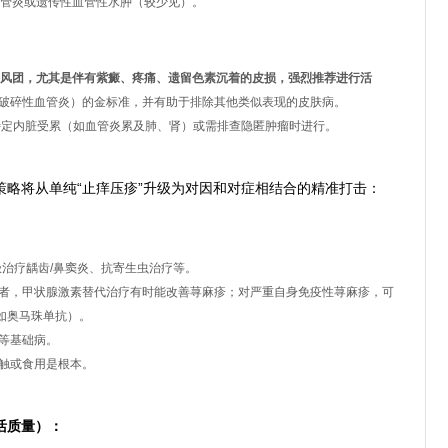
性血管炎或遗传性血管性水肿（较少见）。
的风团，尤其是伴有紫癜、疼痛、遗留色素沉着的皮损，强烈推荐进行活
破碎性血管炎）的金标准，并有助于排除其他类似表现的皮肤病。
定内脏受累（如血管炎累及肺、肾）或需排查隐匿肿瘤时进行。
的个体化整合治疗
策略将从单纯“止痒压疹”升级为对因和对症相结合的精准打击：
极治疗龋齿/鼻窦炎、抗寄生虫治疗等。
者，甲状腺激素替代治疗有时能改善荨麻疹；对严重自身免疫性荨麻疹，可
如奥马珠单抗）。
等基础病。
触或食用是根本。
活质量）：