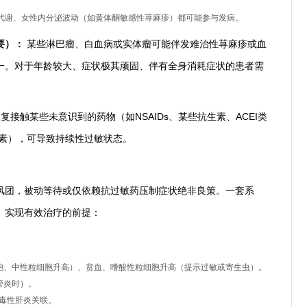
代谢、女性内分泌波动（如黄体酮敏感性荨麻疹）都可能参与发病。
要）：
某些淋巴瘤、白血病或实体瘤可能伴发难治性荨麻疹或血
一。对于年龄较大、症状极其顽固、伴有全身消耗症状的患者需
复接触某些未意识到的药物（如NSAIDs、某些抗生素、ACEI类
色素），可导致持续性过敏状态。
精准管理的基石
风团，被动等待或仅依赖抗过敏药压制症状绝非良策。一套系
、实现有效治疗的前提：
胞、中性粒细胞升高）、贫血、嗜酸性粒细胞升高（提示过敏或寄生虫）。
管炎时）。
毒性肝炎关联。