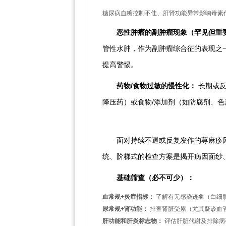
糖尿病血糖控制不佳、肝肾功能异常影响毒素
恶性肿瘤的副肿瘤现象（罕见但重
管性水肿，作为副肿瘤综合征的表现之
提高警惕。
药物/食物过敏的慢性化：
长期或反
降压药）或食物/添加剂（如防腐剂、
三、科学应对：系统化检查是
面对持续不退或反复发作的荨麻疹
统、阶梯式的检查方案是揭开病因面纱
基础筛查（必不可少）：
血常规+炎症指标：
了解有无感染迹象（白细
尿常规+肾功能：
排查肾脏受累（尤其疑诊血
肝功能和肝炎标志物：
评估肝脏代谢及排除病