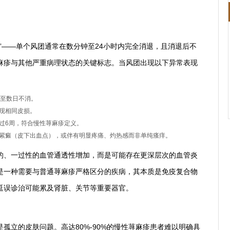
生理性自愈的界限
”——单个风团通常在数分钟至24小时内完全消退，且消退后不
麻疹与其他严重病理状态的关键标志。当风团出现以下异常表现
甚至数日不消。
现相同皮损。
过6周，符合慢性荨麻疹定义。
紫癜（皮下出血点），或伴有明显疼痛、灼热感而非单纯瘙痒。
的、一过性的血管通透性增加，而是可能存在更深层次的血管炎
是一种需要与普通荨麻疹严格区分的疾病，其本质是免疫复合物
延误诊治可能累及肾脏、关节等重要器官。
要深挖的潜在诱因与共病
孤立的皮肤问题。高达80%-90%的慢性荨麻疹患者难以明确具