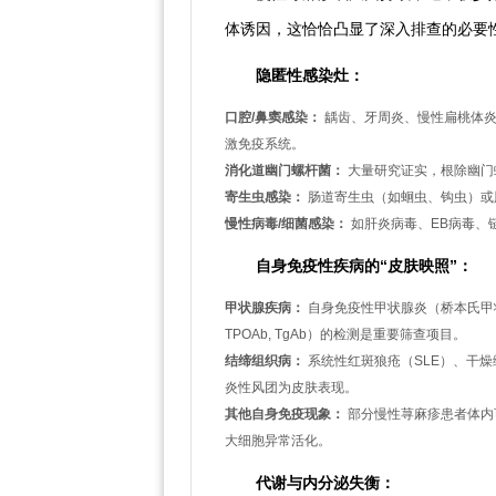
体诱因，这恰恰凸显了深入排查的必要
隐匿性感染灶：
口腔/鼻窦感染：
龋齿、牙周炎、慢性扁桃体炎
激免疫系统。
消化道幽门螺杆菌：
大量研究证实，根除幽门
寄生虫感染：
肠道寄生虫（如蛔虫、钩虫）或
慢性病毒/细菌感染：
如肝炎病毒、EB病毒、
自身免疫性疾病的“皮肤映照”：
甲状腺疾病：
自身免疫性甲状腺炎（桥本氏甲状
TPOAb, TgAb）的检测是重要筛查项目。
结缔组织病：
系统性红斑狼疮（SLE）、干
炎性风团为皮肤表现。
其他自身免疫现象：
部分慢性荨麻疹患者体内可
大细胞异常活化。
代谢与内分泌失衡：