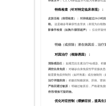
补体水平：
C3, C4降低提示可能为荨麻疹
特殊检查（针对特定临床表现）：
皮肤活检（病理检查）：
对持续超过24小时
检。
这是确诊荨麻疹性血管炎（表现为白细胞
影像学检查（如胸片/腹部超声）：
仅在怀疑特
四、超越对症：基于检查结果
明确（或排除）潜在病因后，治疗
对因治疗（根除诱因）：
清除感染灶：
如规范抗生素治疗Hp感染、积
调控自身免疫：
对确诊自身免疫性甲状腺炎患
能需要免疫抑制剂（如环孢素）或生物制剂（
治疗伴随疾病：
积极控制糖尿病、肝病、肾病
严格回避过敏原：
明确过敏原后，严格避免接
停用/替换可疑药物。
优化对症控制（缓解症状，提高生