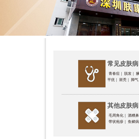
常见皮肤病
青春痘
|
脱发
|
平疣
|
斑秃
|
脚气
其他皮肤病
毛周角化
|
酒糟鼻
带状疱疹
|
鱼鳞病