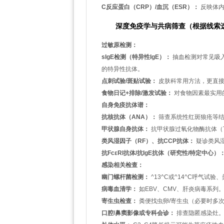
C反应蛋白（CRP）/血沉（ESR）：
反映体内
深度免疫学与共病筛查（根据线索
过敏原检测：
sIgE检测（特异性IgE）：
抽血检测对常见吸
的特异性抗体。
点刺试验/斑贴试验：
皮肤科常用方法，更直接
食物日记+排除/激发试验：
对食物因素最实用
自身免疫抗体谱：
抗核抗体（ANA）：
筛查系统性红斑狼疮等结
甲状腺自身抗体：
抗甲状腺过氧化物酶抗体（T
类风湿因子（RF）、抗CCP抗体：
疑诊类风
抗FcεRI抗体/抗IgE抗体（研究性/特定中心）
感染相关检查：
幽门螺杆菌检测：
^13^C或^14^C呼气试
病毒血清学：
如EBV、CMV、肝炎病毒系列
寄生虫检查：
粪便找虫卵/寄生虫（必要时多
口腔/鼻窦影像或专科会诊：
排查隐匿感染灶