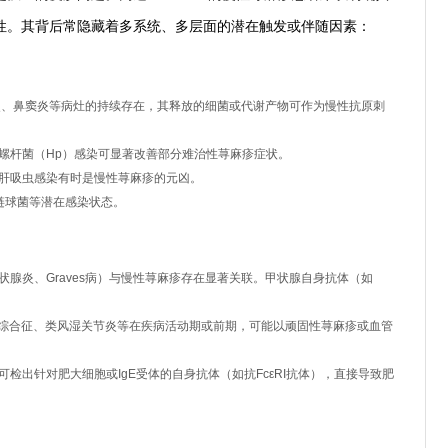
性。其背后常隐藏着多系统、多层面的潜在触发或伴随因素：
、鼻窦炎等病灶的持续存在，其释放的细菌或代谢产物可作为慢性抗原刺
螺杆菌（Hp）感染可显著改善部分难治性荨麻疹症状。
肝吸虫感染有时是慢性荨麻疹的元凶。
链球菌等潜在感染状态。
腺炎、Graves病）与慢性荨麻疹存在显著关联。甲状腺自身抗体（如
燥综合征、类风湿关节炎等在疾病活动期或前期，可能以顽固性荨麻疹或血管
检出针对肥大细胞或IgE受体的自身抗体（如抗FcεRI抗体），直接导致肥