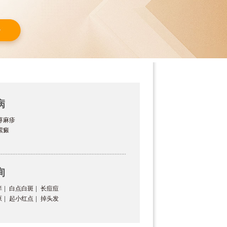
病
荨麻疹
紫癜
询
痒
|
白点白斑
|
长痘痘
原
|
起小红点
|
掉头发