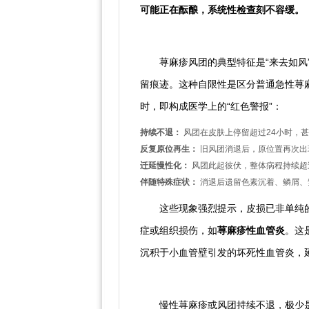
可能正在酝酿，系统性检查刻不容缓。
一、风团的“异常信号”：突破
荨麻疹风团的典型特征是“来去如风
留痕迹。这种自限性是区分普通急性荨
时，即构成医学上的“红色警报”：
持续不退：
风团在皮肤上停留超过24小时，
反复原位再生：
旧风团消退后，原位置再次出
迁延慢性化：
风团此起彼伏，整体病程持续超
伴随特殊症状：
消退后遗留色素沉着、鳞屑、
这些现象强烈提示，皮损已非单纯
症或组织损伤，如
荨麻疹性血管炎
。这
沉积于小血管壁引发的坏死性血管炎，
二、持续反复非偶然：指向需
慢性荨麻疹或风团持续不退，极少是