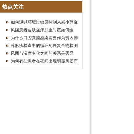
疗费用参考
热点关注
如何通过环境过敏原控制来减少荨麻
疹的发作频率？
风团患者皮肤瘙痒加重时该如何缓
解？
为什么口腔真菌感染需要作为诱因排
查？
荨麻疹检查中的循环免疫复合物检测
意义？免疫状态
风团与湿度变化之间的关系是否显
著？
为何有些患者在夜间出现明显风团而
白天症状相对缓和？